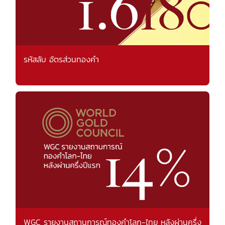
รหัสลับ อัตรส่วนทองคำ
WGC รายงานสถานการณ์ทองคำโลก-ไทย หลังผ่านครึ่ง