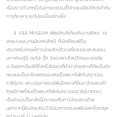
เรื่องราวต่างๆหนึ่งในอารยะธรรมล้ำค่าของอียิปต์ควรค่ากับ
การต้องหาเวลาไปชมเป็นอย่างยิ่ง
4. V&A MUSEUM พิพิธภัณฑ์เกี่ยวกับงานศิลปะ รอ
อกแบบและงานมัณฑณศิลป์ ที่เปิดให้ชมฟรีใน
ประเทศอังกฤษมีการจัดแสดงจิวเวลรี่และของสะสมของ
มหาเศรษฐินี ดอริส ดุ๊ก โดยเฉพาะศิลปวัตถุของเอเชีย
ตะวันออกเฉียงใต้ซึ่งหนึ่งในของที่นำมาจัดแสดงก็คือเข็มขัด
ทองและเข็มกลัดเพชรของสมเด็จพระศรีพัชรินทราบรม
ราชินีนาถ พระบรมราชชนนีพันปีหลวงที่ยืมมาจัดแสดงไว้
โดยมีภาพที่สมเด็จพระศรีพัชรินทราบรมราชินีนาถทรง
เข็มขัดและเข็มกลัดนี้ประกอบกับการจัดแสดงด้วย
นอกจากนี้ยังจัดแสดงวิวัฒนาการของแฟชั่นโลกตั้งแต่ยุค
ศตวรรษที่ 17 เลยทีเดีย