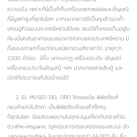
ความจริง เพราะที่นี่เป็นที่เก็บเครื่องเพชรพลอยและอัญมณี
ที่มีมูลค่าสูงที่สุดในโลก มากขนาดอาจใช้เป็นทุนสำรองค้ำ
เศรษฐกิจของประเทศอิหร่านได้เลย สมบัติทั้งหมดเก็บอยู่ใน
ห้องมั่นคงในอาคารของธนาคารกลางแห่งประเทศอิหร่าน มี
ทั้งของเก่าแก่ตั้งแต่ก่อนสมัยราชวงศ์ซาฟาวิด อายุกว่า
2,500 ปีก่อน มีทั้ง มหามงกุฎ เครื่องประดับ อัญมณี
เครื่องทองประดับอัญมณี ฯลฯ มากมายหลายสิบตู้ และ
เปิดให้ประชาชนทั่วไปเข้าชมได้
2. EL MUSEO DEL ORO โคลอมเบีย พิพิธภัณฑ์
ทองคำแห่งโบโกตา เป็นพิพิธภัณฑ์ทองคำที่ใหญ
ที่สุดในโลก จัดแสดงผลงานในทุกแง่มุมเกี่ยวกับทองคำใน
ช่วงPre-Hispanic (ยุคก่อนการครอบครองของสเปน) จัด
แสดงผลงานศิลปะ โบราณวัตถุมากกว่า 55,000 ชิ้น ซึ่ง