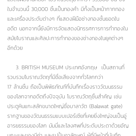
ในจำนวนนี้ 30,000 ชิ้นเป็นทองคำ มีทั้งเป็นหน้ากากทอง
และเครื่องประดับต่างๆ ที่แสดงฝีมือช่างทองชั้นยอดใน
อดีต นอกจากนี้ยังมีการจัดแสดงนิทรรศการการทำทองใน
สมัยโบราณและศิลปะการทำทองของช่างทองในยุคต่างๆ
อีกด้วย
3. BRITISH MUSEUM ประเทศอังกฤษ เป็นสถานที่
รวบรวมโบราณวัตถุที่มีชื่อเสียงจากทั่วโลกกว่า
17 ล้านชิ้น ถือเป็นพิพิธภัณฑ์ที่บันทึกเรื่องราววัฒนธรรม
ของโลกจากอดีตถึงปัจจุบัน โบราณวัตถุชิ้นสำคัญ เช่น
ประตูหินแกะสลักขนาดใหญ่ชื่อบาลาวัต (Balawat gate)
รากฐานของวัฒนธรรมแบบเปอร์เซียที่เคยยิ่งใหญ่จนเป็นอู่
อารยธรรมของโลก มัมมี่และโลงศพที่ประดับประดาด้วยอัญ
มณะและของมีค่า และรูปปั้นอาลักษณ์ ผู้ที่มีหน้าที่บันทึก