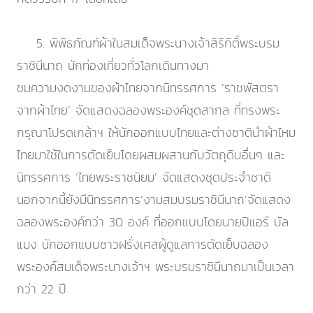
5. พิพิธภัณฑ์ผ้าในสมเด็จพระนางเจ้าสิริกิติ์พระบรม
ราชินีนาถ นักท่องเที่ยวทั่วโลกเดินทางมา
ชมความงดงามของผ้าไทยจากนิทรรศการ ‘ราชพัสตรา
จากผ้าไทย’ จัดแสดงฉลองพระองค์ชุดสากล ที่ทรงพระ
กรุณาโปรดเกล้าฯ ให้นักออกแบบไทยและต่างชาตินำผ้าไหม
ไทยมาใช้ในการตัดเย็บโดยผสมผสานกับวัตถุดิบอื่นๆ และ
นิทรรศการ ‘ไทยพระราชนิยม’ จัดแสดงชุดประจำชาติ
นอกจากนี้ยังมีนิทรรศการ‘งามสมบรมราชินีนาถ’จัดแสดง
ฉลองพระองค์กว่า 30 องค์ ที่ออกแบบโดยนายปิแอร์ บัล
แมง นักออกแบบชาวฝรั่งเศสผู้ดูแลการตัดเย็บฉลอง
พระองค์สมเด็จพระนางเจ้าฯ พระบรมราชินีนาถมาเป็นเวลา
กว่า 22 ปี