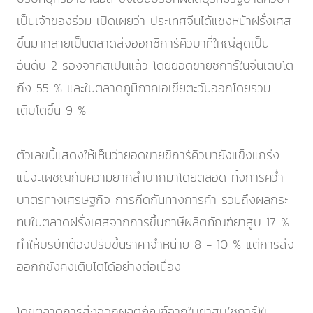
เป็นเจ้าของร่วม เปิดเผยว่า ประเทศจีนได้แซงหน้าฝรั่งเศส
ขึ้นมากลายเป็นตลาดส่งออกซิการ์คิวบาที่ใหญ่สุดเป็น
อันดับ 2 รองจากสเปนแล้ว โดยยอดขายซิการ์ในจีนเติบโต
ถึง 55 % และในตลาดภูมิภาคเอเชียตะวันออกโดยรวม
เติบโตขึ้น 9 %
ตัวเลขนี้แสดงให้เห็นว่ายอดขายซิการ์คิวบายังแข็งแกร่ง
แม้จะเผชิญกับความยากลำบากมาโดยตลอด ทั้งการคว่ำ
บาตรทางเศรษฐกิจ การกีดกันทางการค้า รวมถึงผลกระ
ทบในตลาดฝรั่งเศสจากการขึ้นภาษีผลิตภัณฑ์ยาสูบ 17 %
ทำให้บริษัทต้องปรับขึ้นราคาจำหน่าย 8 - 10 % แต่การส่ง
ออกก็ขังคงเติบโตได้อย่างต่อเนื่อง
โดยตลาดการส่งออกผลิตภัณฑ์จากใบยาสูบ(ซิการ์)ใน