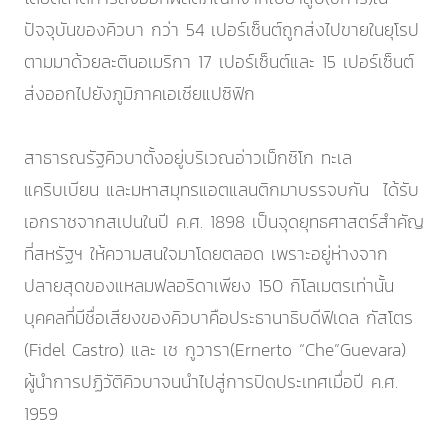
ปัจจุบันของคิวบา กว่า 54 เปอร์เซ็นต์ถูกส่งไปขายในยุโรป
ตามมาด้วยละตินอเมริกา 17 เปอร์เซ็นต์และ 15 เปอร์เซ็นต์
ส่งออกไปยังภูมิภาคเอเชียแปซิฟิก
สาธารณรัฐคิวบาตั้งอยู่บริเวณอ่าวเม็กซิโก ทะเล
แคริบเบียน และมหาสมุทรแอตแลนติกมาบรรจบกัน ได้รับ
เอกราชจากสเปนในปี ค.ศ. 1898 เป็นจุดยุทธศาสตร์สำคัญ
ที่สหรัฐฯ ให้ความสนใจมาโดยตลอด เพราะอยู่ห่างจาก
ปลายสุดของแหลมฟลอริดาเพียง 150 กิโลเมตรเท่านั้น
บุคคลที่มีชื่อเสียงของคิวบาคือประธานาธิบดีฟิเดล กัสโตร
(Fidel Castro) และ เช กูวารา(Ernerto “Che”Guevara)
ผู้นำการปฏิวัติคิวบาจนนำไปสู่การปิดประเทศเมื่อปี ค.ศ.
1959