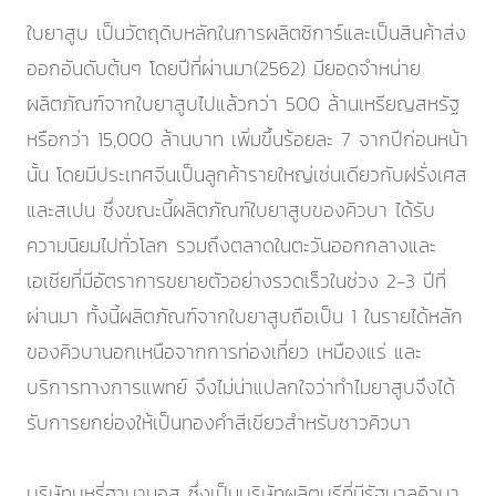
ใบยาสูบ เป็นวัตถุดิบหลักในการผลิตซิการ์และเป็นสินค้าส่ง
ออกอันดับต้นๆ โดยปีที่ผ่านมา(2562) มียอดจำหน่าย
ผลิตภัณฑ์จากใบยาสูบไปแล้วกว่า 500 ล้านเหรียญสหรัฐ
หรือกว่า 15,000 ล้านบาท เพิ่มขึ้นร้อยละ 7 จากปีก่อนหน้า
นั้น โดยมีประเทศจีนเป็นลูกค้ารายใหญ่เช่นเดียวกับฝรั่งเศส
และสเปน ซึ่งขณะนี้ผลิตภัณฑ์ใบยาสูบของคิวบา ได้รับ
ความนิยมไปทั่วโลก รวมถึงตลาดในตะวันออกกลางและ
เอเชียที่มีอัตราการขยายตัวอย่างรวดเร็วในช่วง 2-3 ปีที่
ผ่านมา ทั้งนี้ผลิตภัณฑ์จากใบยาสูบถือเป็น 1 ในรายได้หลัก
ของคิวบานอกเหนือจากการท่องเที่ยว เหมืองแร่ และ
บริการทางการแพทย์ จึงไม่น่าแปลกใจว่าทำไมยาสูบจึงได้
รับการยกย่องให้เป็นทองคำสีเขียวสำหรับชาวคิวบา
บริษัทบุหรี่ฮาบานอส ซึ่งเป็นบริษัทผลิตบุรีที่มีรัฐบาลคิวบา