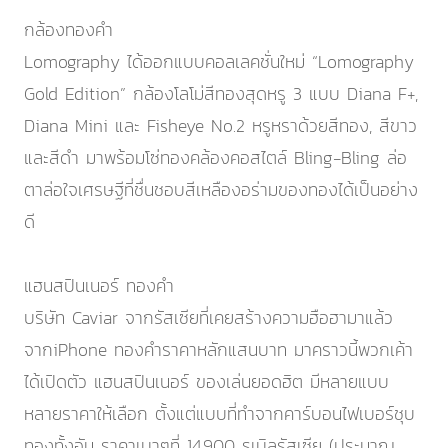
กล้องทองคำ
Lomography ได้ออกแบบคอลเลคชั่นใหม่ “Lomography
Gold Edition” กล้องโลโม่สีทองสุดหรู 3 แบบ Diana F+,
Diana Mini และ Fisheye No.2 หรูหราด้วยสีทอง, สีขาว
และสีดำ มาพร้อมโซ่ทองคล้องคอสไตล์ Bling-Bling ล่อ
ตาล่อใจเศรษฐีที่ชื่นชอบสีเหลืองอร่ามของทองได้เป็นอย่าง
ดี
แฮนสปินเนอร์ ทองคำ
บริษัท Caviar จากรัสเซียที่เคยสร้างความฮือฮามาแล้ว
จากiPhone ทองคำราคาหลักแสนบาท มาคราวนี้พวกเค้า
ได้เปิดตัว แฮนสปินเนอร์ ของเล่นยอดฮิต มีหลายแบบ
หลายราคาให้เลือก ตั้งแต่แบบที่ทำจากคาร์บอนไฟเบอร์ชุบ
ทองทั้งอัน ราคาเบาๆที่ 14,900 รูเบิลรัสเซีย (ประมาณ