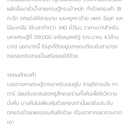
ผลิตขึ้นมายั่วน้ำลายเศรษฐีกระเป๋าหนัก ทำด้วยทองคำ 18
กะรัต ตกแต่งให้สวยงาม และหรูหราด้วย เพชร ไข่มุก และ
ไม้มะเกลือ ใช้เวลาทำกว่า 340 ชั่วโมง ราคาเบาๆสำหรับ
มหาเศรษฐีที่ 139,000 เหรียญสหรัฐ (ประมาณ 4.3ล้าน
บาท) นอกจากนี้ ไข่มุกที่ติดอยู่ปลายตะเกียบยังสามารถ
ถอดออกไปสวมเป็นสร้อยคอได้ด้วย
รถยนต์ทองคำ
บรรดามหาเศรษฐีจากอาหรับเช่นดูไบ ซาอุดิอารเบีย กา
ตาร์ นิยมขับรถสปอตหรูสีทองอร่ามทั้งคันเพื่อโชว์ความ
มั่งคั่ง บางคันไม่เพียงหุ้มด้วยทองเท่านั้นแต่ยังประดับ
ตกแต่งด้วยเพชรรอบคันอีกด้วย เรื่องราคาคงยากจะคาด
เดา