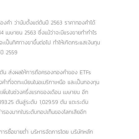
องคำ ว่านับตั้งแต่ต้นปี 2563 ราคาทองคำได้
ี่ 14 เมษายน 2563 ซึ่งแม้ว่าจะมีแรงขายทำกำไร
ป็นทิศทางขาขึ้นต่อไป ทำให้เกิดกระแสเงินทุน
่ปี 2559
1 ตัน ส่งผลให้การถือครองทองคำของ ETFs
งคำที่จดทะเบียนในอเมริกาเหนือ และเป็นกองทุน
เพิ่มในช่วงครึ่งแรกของเดือน เมษายน อีก
93.25 ตันสู่ระดับ 1,029.59 ตัน แตะระดับ
นสำรองมากในระดับทอปเท็นของโลกเสียอีก
ยในการซื้อขายต่ำ บริหารจัดการโดย บริษัทหลัก