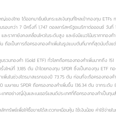
ญ่ของไทย ได้ออกมายืนยันกระแสเงินทุนที่ไหลเข้ากองทุน ETFs ท
ุดในรอบกว่า 7 ปีครึ่งที่ 1,747 ดอลลาร์สหรัฐอเมริกาต่อออนซ์ วันท
ละราคายังคงเคลื่อนไหวในระดับสูง และยังมีแนวโน้มราคาทองคำจะเ
 ถือเป็นการถือครองทองคำเพิ่มในรูปแบบตันที่มากที่สุดนับตั้งแต
งทุนรวมทองคำ (Gold ETF) ทั่วโลกถือครองทองคำเพิ่มมากถึง 15
รั้งใหม่ที่ 3,185 ตัน นำโดยกองทุน SPDR ซึ่งเป็นกองทุน ETF ทอ
ำเพิ่มในช่วงไตรมาสแรกของปี 73.75 ตัน ก่อนที่จะถือครองทองคำ
่ 20 เมษายน SPDR ถือครองทองคำเพิ่มขึ้น 136.34 ตัน จากระดับ 8
ะเทศอย่างญี่ปุ่นและเนเธอร์แลนด์ประเทศที่ถือครองทองคำเป็นทุ
ลักทรัพย์เพื่อให้ซื้อขายได้สะดวกเหมือนหุ้น ใช้เงินน้อย ค่าใช้จ่า