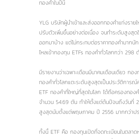
ทองคำในปีนี้
YLG บริษัทผู้นำเข้าและส่งออกทองคำแท่งรายให
ปรับตัวเพิ่มขึ้นอย่างต่อเนื่อง จนทำระดับสูงส
ออกมาบ้าง แต่ไม่กระทบต่อราคาทองคำมากนัก แ
ไหลเข้ากองทุน ETFs ทองคำทั่วโลกกว่า 298 ตัน
มีรายงานว่าเฉพาะเดือนมีนาคมเดือนเดียว กอ
ทองคำทั่วโลกแตะระดับสูงสุดเป็นประวัติการณ์ค
ETF ทองคำที่ใหญ่ที่สุดในโลก ได้ถือครองทองค
จำนวน 54.69 ตัน ทำให้ตั้งแต่ต้นปีจนถึงวันที
สูงสุดนับตั้งแต่พฤษภาคม ปี 2556 มากกว่าปร
ทั้งนี้ ETF คือ กองทุนเปิดที่จดทะเบียนในตลาดห