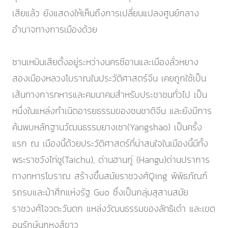
เสียแล้ว ยังแสดงให้เห็นถึงการเปลี่ยนแปลงศูนย์กลาง
อำนาจทางการเมืองด้วย
ซานเหมินเสียตั้งอยู่ระหว่างนครซีอานและเมืองลั่วหยาง
สองเมืองหลวงโบราณในประวัติศาสตร์จีน เคยถูกใช้เป็น
เส้นทางการทหารและคมนาคมสำหรับประชาชนทั่วไป เป็น
หนึ่งในแหล่งกำเนิดอารยธรรมของชนชาติจีน และยังมีการ
ค้นพบหลักฐานวัฒนธรรมยางเซา(Yangshao) เป็นครั้ง
แรก ณ เมืองนี้ด้วยประวัติศาสตร์ที่น่าสนใจในเมืองนี้มีทั้ง
พระราชวังไท่ชู(Taichu), ด่านฮานกู่ (Hangu)ด่านปราการ
ทางทหารโบราณ สร้างขึ้นสมัยราชวงศ์Qing พิพิธภัณฑ์
รถรบและม้าศึกแห่งรัฐ Guo ซึ่งเป็นกลุ่มสุสานสมัย
ราชวงศ์โจวตะวันตก แหล่งวัฒนธรรมของลัทธิเต๋า และเขต
อนุรักษ์นกหงส์ขาว