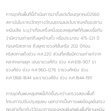
การขุดค้นพื้นที่นี้ดำเนินการมาตั้งแต่เดือนตุลาคมปี2560
สถาบันโบราณวัตถุทางวัฒนธรรมและโบราณคดีของซาน
เหมินเสีย ระบุว่าเกือบครึ่งหนึ่งของหลุมศพที่ค้นพบเชื่อกัน
ว่ามีความเก่าแก่ถึงยุคจ้านกั๋ว หรือประมาณ 475-221 ปี
ก่อนคริสตกาล ถึงยุคราชวงศ์ฮั่นหรือ 202 ปีก่อน
คริสตกาลถึงช่วง ค.ศ.220 ส่วนที่เหลือมีความเก่าแก่จาก
หลากหลายยุค เช่นราชวงศ์ถัง ช่วง ค.ศ.618-907 รา
ชวงศ์ซ่ง ช่วง ค.ศ.960-1276 ราชวงศ์หมิง ช่วง
ค.ศ.1368-1644 และราชวงศ์ชิง ช่วง ค.ศ.1644-1911
การขุดค้นพบหลุมศพนี้เกิดขึ้นระหว่างตรวจสอบพื้นที่
โครงการปรับปรุงชุมชน นอกจากเป็นการเผยข้อมูลอันทรง
คุณค่าเกี่ยวกับวิวัฒนาการของหลุมฝังศพในพื้นที่ซานเหมิน