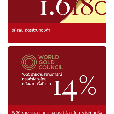
รหัสลับ อัตรส่วนทองคำ
WGC รายงานสถานการณ์ทองคำโลก-ไทย หลังผ่านครึ่ง