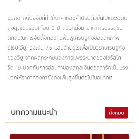
นอกจากนี้ปัจจัยที่ทำให้ราคาทองคำปรับตัวขึ้นไปแตะระดับ
สูงสุดในนรอบเกือบ 9 ปี ส่วนหนึ่งมาจากการบรรลุข้อ
ตกลงในการจัดตั้งกองทุนฟื้นฟูเศรษฐกิจของสหภาพ
ยุโรป(อียู) วงเงิน 7.5 แสนล้านยูโรเพื่อเยียวยาเศรษฐกิจ
ของอียู จากผลกระทบของการแพร่ระบาดของไวรัสโค
วิด-19 บวกกับการอ่อนค่าของสกุลเงินดอลลาร์ก็เป็นแรง
บวกให้ราคาทองคำยังคงเพิ่มสูงขึ้นต่อไปในอนาคต
บทความแนะนำ
ทั้งหมด