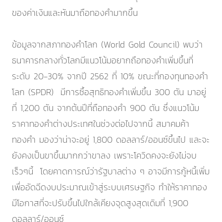
ของค่าเงินและหันมาถือทองคำมากขึ้น
ข้อมูลจากสภาทองคำโลก (World Gold Council) พบว่า
ธนาคารกลางทั่วโลกมีแนวโน้มอยากถือทองคำเพิ่มขึ้นที่
ระดับ 20-30% จากปี 2562 ที่ 10% ขณะที่กองทุนทองคำ
โลก (SPDR) มีการซื้อสุทธิทองคำเพิ่มขึ้น 300 ตัน มาอยู่
ที่ 1,200 ตัน จากต้นปีที่ถือทองคำ 900 ตัน ซึ่งแนวโน้ม
ราคาทองคำต่างประเทศในช่วงต่อไปจากนี้ สมาคมค้า
ทองคำ มองว่าน่าจะอยู่ 1,800 ดอลลาร์/ออนซ์ขึ้นไป และจะ
ยังคงเป็นขาขึ้นมากกว่าขาลง เพราะโควิดคงจะยังไม่จบ
เร็วๆนี้ โดยคาดการณ์ว่ารัฐบาลต่าง ๆ อาจมีการกู้หนี้เพิ่ม
เพื่ออัดฉีดงบประมาณเข้าสู่ระบบเศรษฐกิจ ทำให้ราคาทอง
มีโอกาสที่จะปรับขึ้นไปใกล้เคียงจุดสูงสุดเดิมที่ 1,900
ดอลลาร์/ออนซ์