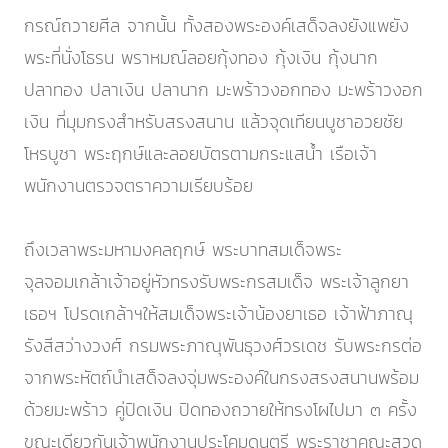
กรณ์ถวายศีล จากนั้น ทั้งสองพระองค์เสด็จลงยังแพยัง
พระที่นั่งโธรน พราหมณ์ลอยกุ้งทอง กุ้งเงิน กุ้งนาก
ปลาทอง ปลาเงิน ปลานาก มะพร้าวงอกทอง มะพร้าวงอก
เงิน ที่มุมกรงสำหรับสรงสนาน แล้วจุดเทียนบูชาอวยชัย
โหรบูชา พระฤกษ์และลอยบัตรตามกระแสน้ำ เรือเจ้า
พนักงานตรวจตราความเรียบร้อย
ถึงเวลาพระมหามงคลฤกษ์ พระบาทสมเด็จพระ
จุลจอมเกล้าเจ้าอยู่หัวทรงรับพระกรสมเด็จ พระเจ้าลูกยา
เธอฯ โปรดเกล้าฯให้สมเด็จพระเจ้าน้องยาเธอ เจ้าฟ้าภาณุ
รังสีสว่างวงศ์ กรมพระภาณุพันธุวงศ์วรเดช รับพระกรต่อ
จากพระหัตถ์นำเสด็จลงจุ่มพระองค์ในกรงสรงสนานพร้อม
ด้วยมะพร้าว คู่ปิดเงิน ปิดทองถวายให้ทรงโผไปมา ๓ ครั้ง
ขณะเดียวกันเจ้าพนักงานประโคมดนตรี พระราชาคณะสวด