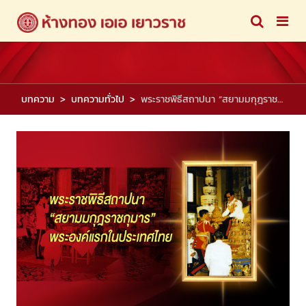
บทความ
บทความทั่วไป
พระราชพิธีสถาปนา “สยามมกุฎราชกุมาร” พระองค์แรกในประเทศไทย