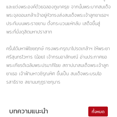
และแต่งพระองค์ด้วยฉลองภูษาครุย จากนั้นพระบาทสมเด็จ
พระจุลจอมเกล้าเจ้าอยู่หัวทรงส่งสมเด็จพระเจ้าลูกยาเธอฯ
ประทับบนพระราชยาน ตั้งกระบวนแห่กลับ เสด็จขึ้นสู่
พระที่นั่งดุสิตมหาปราสาท
ครั้นได้มหาพิไชยฤกษ์ ทรงพระกรุณาโปรดเกล้าฯ ให้พระยา
ศรีสุนทรโวหาร (น้อย) เจ้ากรมอาลักษณ์ อ่านประกาศยอ
พระเกียรติเฉลิมพระปรมาภิไธย สถาปนาสมเด็จพระเจ้าลูก
ยาเธอ เจ้าฟ้ามหาวชิรุณหิศ ขึ้นเป็น สมเด็จพระบรมโอ
รสาธิราช สยามมกุฎราชกุมาร
บทความแนะนำ
ทั้งหมด