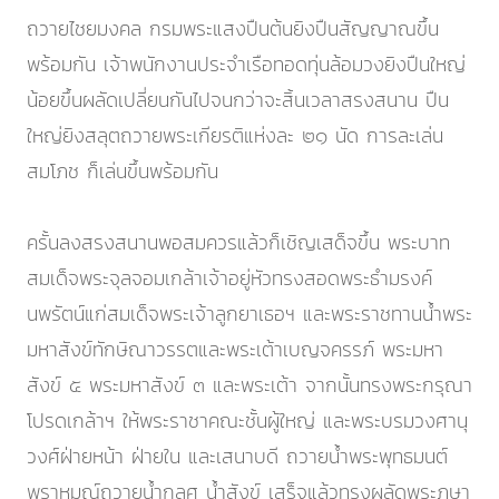
ถวายไชยมงคล กรมพระแสงปืนต้นยิงปืนสัญญาณขึ้น
พร้อมกัน เจ้าพนักงานประจำเรือทอดทุ่นล้อมวงยิงปืนใหญ่
น้อยขึ้นผลัดเปลี่ยนกันไปจนกว่าจะสิ้นเวลาสรงสนาน ปืน
ใหญ่ยิงสลุตถวายพระเกียรติแห่งละ ๒๑ นัด การละเล่น
สมโภช ก็เล่นขึ้นพร้อมกัน
ครั้นลงสรงสนานพอสมควรแล้วก็เชิญเสด็จขึ้น พระบาท
สมเด็จพระจุลจอมเกล้าเจ้าอยู่หัวทรงสอดพระธำมรงค์
นพรัตน์แก่สมเด็จพระเจ้าลูกยาเธอฯ และพระราชทานน้ำพระ
มหาสังข์ทักษิณาวรรตและพระเต้าเบญจครรภ์ พระมหา
สังข์ ๕ พระมหาสังข์ ๓ และพระเต้า จากนั้นทรงพระกรุณา
โปรดเกล้าฯ ให้พระราชาคณะชั้นผู้ใหญ่ และพระบรมวงศานุ
วงศ์ฝ่ายหน้า ฝ่ายใน และเสนาบดี ถวายน้ำพระพุทธมนต์
พราหมณ์ถวายน้ำกลศ น้ำสังข์ เสร็จแล้วทรงผลัดพระภูษา