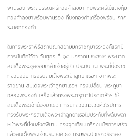
พานรอง พระสุวรรณศรีทองคำลงยา หีบพระศรีไม้แดงหุ้ม
ทองคำลงยาพร้อมพานรอง ที่ชงทองคำเครื่องพร้อม กาก
ระบอกทองคำ
ในการพระราพิธีสถาปณาสยามมกราชกุมารระองค์แรกมี
การบันทึกไว้ว่า วันศุกร์ ที่ ๑๔ มกราคม ๒๔๒๙ พระบาท
สมเด็จพระจุลจอมเกล้าเจ้าอยู่หัว ประทับ ณ พระที่นั่งราช
กิจวินิจฉัย ทรงรับสมเด็จพระเจ้าลูกยาเธอฯ จากพระ
ราชยาน สมเด็จพระเจ้าลูกยาเธอฯ ทรงเปลี่ยน พระภูษา
ฉลองพระองค์ เสร็จแล้วทรงพระกรุณาโปรดเกล้าฯ ให้
สมเด็จพระเจ้าน้องยาเธอฯ กรมหลวงเทวะวงศ์วโรปการ
ทรงรับพระกรสมเด็จพระเจ้าลูกยาเธอไปประทับที่พลับพลา
หน้าพระที่นั่งชลังคพิมาน ทรงจุดเทียนเครื่องนมัสการเสร็จ
แล้วสมเด็จพระเจ้าบรมวงศ์เธอ กรมพระปวเรศวริยาลง