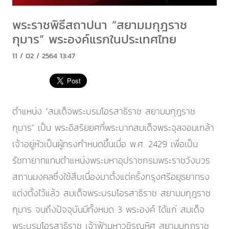
พระราชพิธีสถาปนา “สยามมกุฎราช
กุมาร” พระองค์แรกในประเทศไทย
11 / 02 / 2564 13:47
ตำแหน่ง "สมเด็จพระบรมโอรสาธิราช สยามมกุฎราช
กุมาร" เป็น พระอิสริยยศที่พระบาทสมเด็จพระจุลจอมเกล้า
เจ้าอยู่หัวเป็นผู้ทรงกำหนดขึ้นเมื่อ พ.ศ. 2429 เพื่อเป็น
รัชทายาทแทนตำแหน่งพระมหาอุปราชกรมพระราชวังบวร
สถานมงคลซึ่งใช้สืบเนื่องมาตั้งแต่ครั้งกรุงศรีอยุธยาทรง
แต่งตั้งไว้แล้ว สมเด็จพระบรมโอรสาธิราช สยามมกุฎราช
กุมาร จนถึงปัจจุบันมีทั้งหมด 3 พระองค์ ได้แก่ สมเด็จ
พระบรมโอรสาธิราช เจ้าฟ้ามหาวชิรุณหิศ สยามมกุฎราช