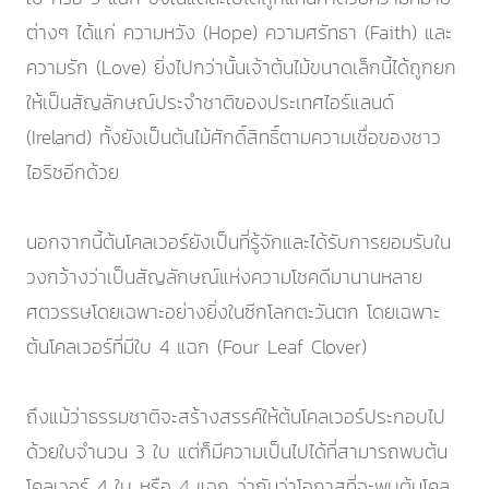
ต่างๆ ได้แก่ ความหวัง (Hope) ความศรัทธา (Faith) และ
ความรัก (Love) ยิ่งไปกว่านั้นเจ้าต้นไม้ขนาดเล็กนี้ได้ถูกยก
ให้เป็นสัญลักษณ์ประจำชาติของประเทศไอร์แลนด์
(Ireland) ทั้งยังเป็นต้นไม้ศักดิ์สิทธิ์ตามความเชื่อของชาว
ไอริชอีกด้วย
นอกจากนี้ต้นโคลเวอร์ยังเป็นที่รู้จักและได้รับการยอมรับใน
วงกว้างว่าเป็นสัญลักษณ์แห่งความโชคดีมานานหลาย
ศตวรรษโดยเฉพาะอย่างยิ่งในซีกโลกตะวันตก โดยเฉพาะ
ต้นโคลเวอร์ที่มีใบ 4 แฉก (Four Leaf Clover)
ถึงแม้ว่าธรรมชาติจะสร้างสรรค์ให้ต้นโคลเวอร์ประกอบไป
ด้วยใบจำนวน 3 ใบ แต่ก็มีความเป็นไปได้ที่สามารถพบต้น
โคลเวอร์ 4 ใบ หรือ 4 แฉก ว่ากันว่าโอกาสที่จะพบต้นโคล