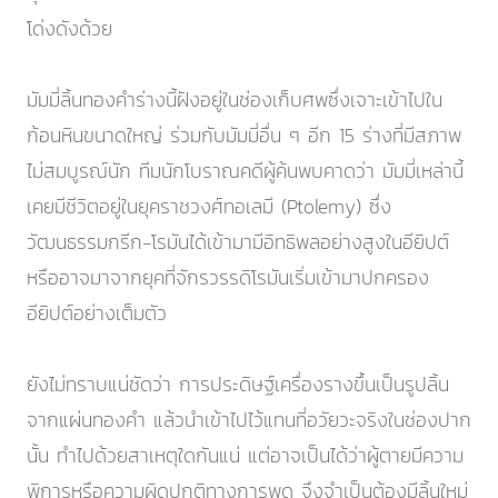
โด่งดังด้วย
มัมมี่ลิ้นทองคำร่างนี้ฝังอยู่ในช่องเก็บศพซึ่งเจาะเข้าไปใน
ก้อนหินขนาดใหญ่ ร่วมกับมัมมี่อื่น ๆ อีก 15 ร่างที่มีสภาพ
ไม่สมบูรณ์นัก ทีมนักโบราณคดีผู้ค้นพบคาดว่า มัมมี่เหล่านี้
เคยมีชีวิตอยู่ในยุคราชวงศ์ทอเลมี (Ptolemy) ซึ่ง
วัฒนธรรมกรีก-โรมันได้เข้ามามีอิทธิพลอย่างสูงในอียิปต์
หรืออาจมาจากยุคที่จักรวรรดิโรมันเริ่มเข้ามาปกครอง
อียิปต์อย่างเต็มตัว
ยังไม่ทราบแน่ชัดว่า การประดิษฐ์เครื่องรางขึ้นเป็นรูปลิ้น
จากแผ่นทองคำ แล้วนำเข้าไปไว้แทนที่อวัยวะจริงในช่องปาก
นั้น ทำไปด้วยสาเหตุใดกันแน่ แต่อาจเป็นได้ว่าผู้ตายมีความ
พิการหรือความผิดปกติทางการพูด จึงจำเป็นต้องมีลิ้นใหม่