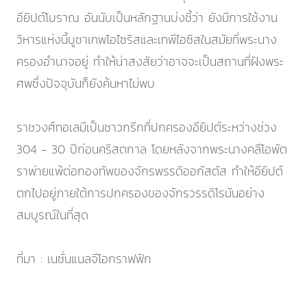
อียิปต์โบราณ อันนับเป็นหลักฐานบ่งชี้ว่า ยังมีการใช้งาน
วิหารแห่งนี้บูชาเทพโอไซริสและเทพีไอซิสในสมัยที่พระนาง
ครองอำนาจอยู่ ทำให้น่าสงสัยว่าอาจจะเป็นสถานที่ฝังพระ
ศพซึ่งปัจจุบันก็ยังค้นหาไม่พบ
ราชวงศ์ทอเลมีเป็นชาวกรีกที่ปกครองอียิปต์ระหว่างช่วง
304 - 30 ปีก่อนคริสตกาล โดยหลังจากพระนางคลีโอพัต
ราพ่ายแพ้ต่อกองทัพของจักรพรรดิออกัสตัส ทำให้อียิปต์
ตกไปอยู่ภายใต้การปกครองของจักรวรรดิโรมันอย่าง
สมบูรณ์ในที่สุด
ที่มา : เนชั่นแนลจีโอกราฟฟิก