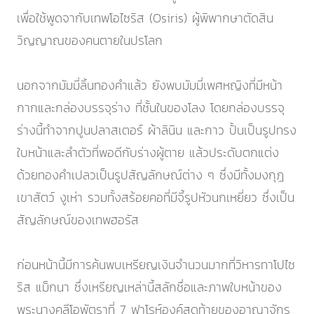
เพื่อใช้พูดจากับเทพโอไซริส (Osiris) ผู้พิพากษาตัดสิน
วิญญาณของคนตายในปรโลก
นอกจากมัมมี่ลิ้นทองคำแล้ว ยังพบมัมมี่เพศหญิงที่มีหน้า
กากและกล่องบรรจุร่าง ที่ชั้นในของโลง โดยกล่องบรรจุ
ร่างนี้ทำจากปูนปลาสเตอร์ ผ้าลินิน และกาว ปั้นเป็นรูปทรง
ใบหน้าและลำตัวที่พอดีกับร่างผู้ตาย แล้วประดับตกแต่ง
ด้วยทองคำเปลวเป็นรูปสัญลักษณ์ต่าง ๆ ซึ่งมีทั้งมงกุฎ
เขาสัตว์ งูเห่า รวมทั้งสร้อยคอที่มีจี้รูปหัวนกเหยี่ยว ซึ่งเป็น
สัญลักษณ์ของเทพฮอรัส
ก่อนหน้านี้มีการค้นพบเหรียญเงินจำนวนมากที่วิหารทาโปไซ
ริส แม็กนา ซึ่งเหรียญเหล่านี้สลักชื่อและภาพใบหน้าของ
พระนางคลีโอพัตราที่ 7 ฟาโรห์องค์สุดท้ายของอาณาจักร