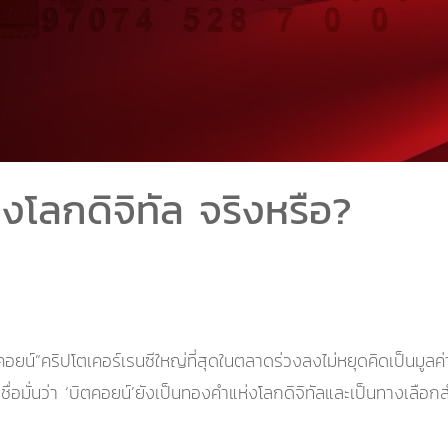
งโลกดิจิทัล จริงหรือ?
ยน์”คริปโตเคอร์เรนซีใหญ่ที่สุดในตลาดร่วงลงไม่หยุดคิดเป็นมูลค
อมั่นว่า ‘บิตคอยน์’ยังเป็นทองคำแห่งโลกดิจิทัลและเป็นทางเลือกสำห