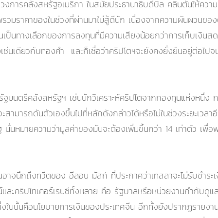
วงการคลังสหรัฐอเมริกา ในสมัยประธานาธิบดีบิล คลินตันให้ความเห็น
าพรวมราคาของในช่วงที่ผ่านมาไม่สู้ดีนัก เนื่องจากความผันผวนของ
สินเป็นทางเลือกของการลงทุนที่มีความเสียงน้อยกว่าการเก็บเงินส
่นเดียวกับทองคำ และก็เชื่อว่าคริปโตฯจะยังคงยั่งยืนอยู่ต่อไป
ีตรัฐมนตรีคลังสหรัฐฯ เช่นนักวิเคราะห์คริปโตจากกองทุนแห่งหนึ่ง ก
ามารถดันตัวเองขึ้นไปที่หลักดังกล่าวได้หรือไม่ในช่วงระยะเวลาอีก 
่นหมายความว่ามูลค่าของมันจะต้องเพิ่มขึ้นกว่า 14 เท่าตัว เพื่อพ
าจนึกถึงทวีตของ อีลอน มัสก์ ที่ประกาศว่าเทสลาจะไม่รับชำระเง
และคริปโทเคอร์เรนซีทั้งหลาย คือ รัฐบาลหรือหน่วยงานกำกับ
ึ่งในนั้นคือนโยบายการเงินของประเทศจีน อีกทั้งยังปรากฏรายงานข