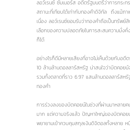
ลอว์เรนซ์ ซัมเมอร์ส อดีตรัฐมนตรีว่าการกระทร
สถานะที่เทียบได้เท่ากับทองคำดิจิทัล ถึงแม้ภ
เนื่อง ลอว์เรนซ์ยอมรับว่าทองคำถือเป็นทรัพย์
เลือกของความปลอดภัยในการสะสมความมั่งคั่งเช
ก็ได้
อย่างไรก็ดีมีหลายเสียงที่อาจไม่เห็นด้วยกับอด
10 ล้านล้านดอลลาร์สหรัฐ น่าสนใจว่าบิตคอยน์จะส
รวมทั้งตลาดที่ราว 6.97 แสนล้านดอลลาร์สหรัฐ นั
ทองคำ
การร่วงลงของบิตคอยน์ในช่วงที่ผ่านมาหลายคนอ
มาก แต่ความจริงแล้ว ปัญหาใหญ่ของบิตคอยน์
พยายามเข้าควบคุมสกุลเงินดิจิตอลทั้งหลาย หน