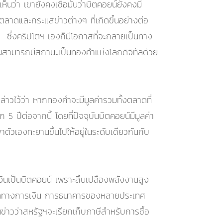
ว่า เขายังคงเชื่อมั่นว่าบิตคอยน์ยังคงมี
ตลาดและกระแสข่าวต่างๆ ที่เกิดขึ้นอย่างต่อ
ด ซึ่งคริปโตฯ เองก็มีโอกาสที่จะกลายเป็นทาง
จนสามารถมีสถานะเป็นทองคำแห่งโลกดิจิทัลด้วย
ล่าวไว้ว่า หากทองคำจะมีมูลค่ารวมทั้งตลาดที่
5 ปีต่อจากนี้ โดยที่ปัจจุบันบิตคอยน์มีมูลค่า
าตัวเองทะยานขึ้นไปให้อยู่ในระดับเดียวกันกับ
ินเป็นบิตคอยน์ เพราะสิ้นเปลืองพลังงานสูง
ดูแลทางการเงิน การธนาคารของหลายประเทศ
่าวว่าสหรัฐฯจะเรียกเก็บภาษีสำหรับการซื้อ