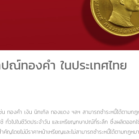
าปณ์ทองคำ ในประเทศไทย
เช่น ทองคำ เงิน นิกเกิล ทองแดง ฯลฯ สามารถชำระหนี้ได้ตามกฎห
ช้ ทั่วไปในชีวิตประจำวัน และเหรียญกษาปณ์ที่ระลึก ซึ่งผลิตออกใ
อกาสสำคัญโดยไม่มีราคาหน้าเหรียญและไม่สามารถชำระหนี้ได้ตามกฎหม