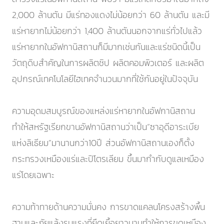
2,000 ล้านตัน มีแร่ทองแดงไม่น้อยกว่า 60 ล้านตัน และมี
แร่หายากไม่น้อยกว่า 1,400 ล้านตันนอกจากแร่ทั่วไปแล้ว
แร่หายากในอัฟกานิสถานก็มีมากเช่นกันและแร่ชนิดนี้เป็น
วัตถุดิบสำคัญในการผลิตชิป ผลิตคอมพิวเตอร์ และผลิต
อุปกรณ์เทคโนโลยีไฮเทคจำนวนมากที่ใช้กันอยู่ในปัจจุบัน
ความอุดมสมบูรณ์ของแหล่งแร่หายากในอัฟกานิสถาน
ทำให้สหรัฐเรียกขานอัฟกานิสถานว่าเป็น“ซาอุดีอาระเบีย
แห่งลิเธียม”มานานกว่า10ปี ส่วนอัฟกานิสถานเองก็ตั้ง
กระทรวงเหมืองแร่และปิโตรเลียม ขึ้นมากำกับดูแลเหมือง
แร่โดยเฉพาะ
ความท้าทายด้านความมั่นคง การขาดแคลนโครงสร้างพื้น
ฐานและภัยแล้งรุนแรงที่ยืดเยื้อยาวนานทำให้การขุดเหมือง