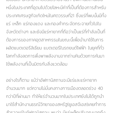
หนึ่งในประเทศที่อุดมไปด้วยโลหะมีค่าที่เป็นที่ต้องการสำหรับ
ประเทศเศรษฐกิจเกิดใหม่ในศตวรรษที่21 ซึ่งแร่ที่พบนั้นมีทั้ง
แร่ เหล็ก แร่ทองแดง และทองคำกระจัดกระจายทั่วไปใน
จังหวัดต่างๆ และยังมีแร่หายากที่ถือว่าเป็นแร่ที่กำลังเป็นที่
ต้องการของภาคอุตสาหกรรมในขณะนี้เพื่อนำมาใช้ในการ
ผลิตแบตเตอรีลิเธียม แบตเตอรีในรถยนต์ไฟฟ้า ในยุคที่ทั่ว
โลกกำลังลดการพึ่งพาพลังงานจากถ่านหินด้วยการหันมา
ใช้พลังงานที่เป็นมิตรกับสิ่งแวดล้อม
อย่างไรก็ตาม แม้ว่าอัฟกานิสถานจะมีแร่และแร่หายาก
จำนวนมาก แต่ความไม่มั่นคงทางการเมืองตลอดช่วง 40
กว่าปีที่ผ่านมา ทำให้แร่จำนวนมากในประเทศยังไม่ได้ถูกนำ
มาใช้สำนักงานธรณีวิทยาของสหรัฐ(ยูเอสจีเอส)เคยทำการ
สำรวจแร่ในอัฟกานิสถาน พบว่า มีแร่เหล็กปริมาณมากถึง