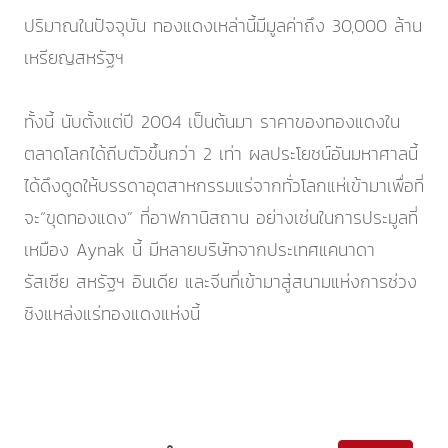
ปริมาณในปัจจุบัน ทองแดงเหล่านี้มีมูลค่าถึง 30,000 ล้าน
เหรียญสหรัฐฯ
ทั้งนี้ นับตั้งแต่ปี 2004 เป็นต้นมา ราคาของทองแดงใน
ตลาดโลกได้ถีบตัวขึ้นกว่า 2 เท่า ผลประโยชน์อันมหาศาลนี้
ได้ดึงดูดให้บรรดาอุตสาหกรรมแร่จากทั่วโลกแห่เข้ามาเพื่อที่
จะ“ขุดทองแดง” ที่อาฟกานิสถาน อย่างเช่นในการประมูลที่
เหมือง Aynak นี้ มีหลายบริษัทจากประเทศแคนาดา
รัสเซีย สหรัฐฯ อินเดีย และจีนที่เข้ามาสู่สนามแห่งการช่วง
ชิงแหล่งแร่ทองแดงแห่งนี้