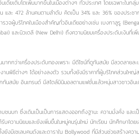
ในอินเดียเติบโตเพิ่มมากขึ้นในเมืองต่างๆ ทั่วประเทศ โดยเฉพาะในกลุ
คน และ 472 ล้านคนตามลำดับ คิดเป็น 34% และ 36% ของประชากรทั
ำรวจผู้บริโภคในเมืองสำคัญทั่วอินเดียอย่างเช่น เบงกาลูรู (Ben
) และนิวเดลี (New Delhi) ถึงความนิยมเครื่องประดับเงินที่เพิ่มม
บเงินมากกว่าเครื่องประดับทองเพราะ มีดีไซน์ที่ดูทันสมัย มีลวด
านพิธีต่างๆ ได้อย่างลงตัว รวมทั้งยังมีราคาที่ผู้บริโภคส่วนใหญ่
ึกทันสมัย อินเทรนด์ มีสไตล์มินิมอลตามแฟชั่นแล้วหนุ่มสาวชาวอินเดี
แถบชนบท ซึ่งเดิมเป็นเป็นการแสดงออกถึงฐานะ ความมั่งคั่ง และเป็
รับความนิยมและยังเพิ่มขึ้นในหมู่คนรุ่นใหม่ นักเรียน นักศึกษาโดยเ
 ทั้งยังมีเซเลบคนดังและดาราใน Bollywood ที่มีส่วนช่วยสร้างความ