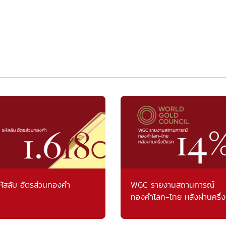
หัสลับ อัตรส่วนทองคำ
WGC รายงานสถานการณ์
ทองคำโลก-ไทย หลังผ่านครึ่ง
แรก