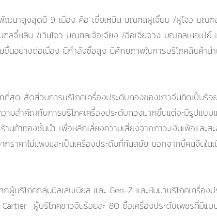
รพัฒนาสูงสุดมี 9 เมือง คือ เซี่ยเหมิน มณฑลฝูเจี้ยน /ฝูโจว มณฑล
ลจี๋หลิน /เวินโจว มณฑลเจ้อเจียง /ฉือเจียจวง มณฑลเหอเป่ย์ แ
ขึ้นอย่างต่อเนื่อง มีกำลังซื้อสูง มีศักยภาพในการบริโภคสินค้านำ
ี่สุด สัดส่วนการบริโภคเครื่องประดับทองของชาวจีนคิดเป็นร้อยละ
้ความสำคัญกับการบริโภคเครื่องประดับทองมากขึ้นแต่จะมีรูปแบบแต
านค้าทองชั้นนำ เพื่อหลีกเลี่ยงความเสี่ยงจากภาวะเงินเฟ้อและสะ
ากราคาไม่แพงและเป็นเครื่องประดับที่ทันสมัย นอกจากนี้คนจีนในเ
ากผู้บริโภคกลุ่มมิลเลนเนียล และ Gen-Z และหันมาบริโภคเครื่อ
 Cartier ผู้บริโภคชาวจีนร้อยละ 80 ซื้อเครื่องประดับเพชรที่