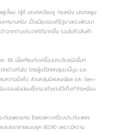
ฝูเจี้ยน /อู๋ซี มณฑลเจียงซู /คุนหมิง มณฑลยูน
ละหนานหนิง เป็นเมืองรองที่รัฐบาลเร่งพัฒนา
เข้าจากต่างประเทศได้มากขึ้น รวมไปถึงสินค้า
 85 เมื่อเทียบกับเครื่องประดับชนิดอื่นๆ
กต่างกันไป โดยผู้บริโภคกลุ่มเบบี้บูม และ
สมความมั่งคั่ง ส่วนกลุ่มมิลเลนเนียล และ Gen-
มืองรองยังนิยมซื้อทองคำแท่งไว้เก็งกำไรเหมือน
งประดับเพชรแทน โดยเฉพาะเครื่องประดับเพชร
มีแบบและลวดลายแบบยุค 80,90 เพราะมีความ