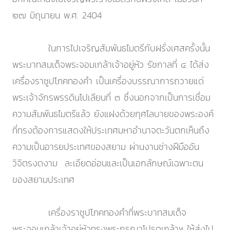
๒๗ มิถุนายน พ.ศ. 2404
ในการไปเจริญสัมพันธไมตรีกับฝรั่งเศสครั้งนั้น
พระบาทสมเด็จพระจอมเกล้าเจ้าอยู่หัว รัชกาลที่ ๔ ได้ส่ง
เครื่องราชูปโภคทองคำ เป็นเครื่องบรรณาการถวายแด่
พระเจ้าจักรพรรดินโปเลียนที่ ๓ ซึ่งนอกจากเป็นการเชื่อม
ความสัมพันธไมตรีแล้ว ยังแฝงด้วยกุศโลบายของพระองค์
ที่ทรงต้องการแสดงให้ประเทศมหาอำนาจตะวันตกเห็นถึง
ความเป็นอารยประเทศของสยาม ผ่านงานช่างฝีมืออัน
วิจิตรงดงาม ละเอียดอ่อนและเป็นเอกลักษณ์เฉพาะตน
ของสยามประเทศ
เครื่องราชูปโภคทองคำที่พระบาทสมเด็จ
พระจอมเกล้าเจ้าอยู่หัวทรงพระกรุณาโปรดเกล้าฯ ให้ส่งไป