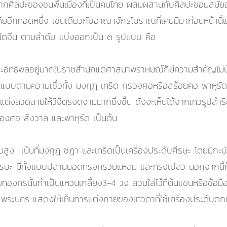
ี่มาจากศิลปะของชนพื้นเมืองที่เป็นคนไทย ผสมผสานกับศิลปะขอมสม
ียอีกทอดหนึ่ง เช่นเดียวกับอาณาจักรโบราณที่เคยมีมาก่อนหน้านี้
ดจีน ตามลำดับ แบ่งออกเป็น ๓ รูปแบบ คือ
อิทธิพลอยู่มากในราชสำนักแต่ศาสนาพราหมณ์ก็มีความสำคัญไม่น้อ
บบตามความเชื่อทั้ง มงกุฎ เทริด กรองศอหรือสร้อยคอ พาหุรัด ห
ต่งลวดลายให้วิจิตรงดงามมากยิ่งขึ้น ดังจะเห็นได้จากเทวรูปสำร
กรองศอ สังวาล และพาหุรัด เป็นต้น
้นสูง เน้นที่มงกุฎ ชฎา และเทริดเป็นเครื่องประดับศีรษะ โดยมีกะ
งศีรษะ มีทั้งแบบปลายยอดทรงกรวยแหลม และทรงเปลว นอกจากนี้ก็มี
งกรนั้นทำเป็นแหวนเกลี้ยง3-4 วง สวมใส่ไว้ที่ต้นแขนหรือข้อม
 พระนคร แสดงให้เห็นการแต่งกายของเทวดาที่ใช้เครื่องประดับตกแ