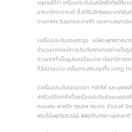
อนุมานได้ว่า เครื่องประดับในสมัยสุโขทัยมีท
อาณาจักรทวารวดี ซึ่งได้รับอิทธิพลมาจากอินเด
ทางภาคตะวันออกและภาคใต้ ของคาบสมุทรอินโ
1.เครื่องประดับของเทวรูป แม้พระพุทธศาสนาจะ
จำนวนมากและมีการประดับตกแต่งอย่างเต็มรูปแ
ช่วงแรกทำเป็นรูปแบบเรียบง่าย ต่อมามีการตกแ
ที่วัดป่ามะม่วง เครื่องทรงครบชุดทั้ง มงกุฏ 
2.เครื่องประดับของเทวดา กษัตริย์ และบุคคลชั
สตรีจะมีรัดเกล้าเป็นเครื่องประดับส่วนบนขอ
กรองศอ พาหุรัด กุณฑล ทองกร ธำมรงค์ โดยทอ
พระที่นั่งพุทไธสวรรย์ พิพิธภัณฑสถานแห่งชาติ