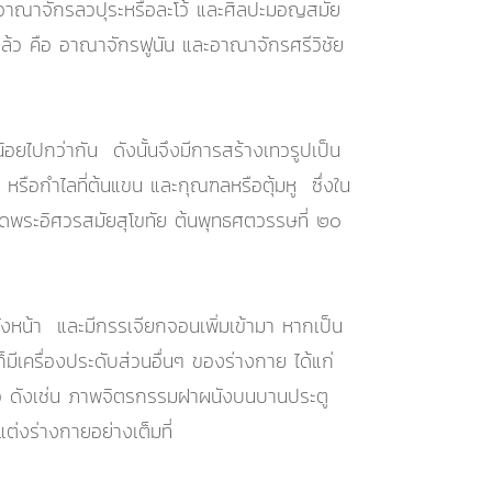
ัยอาณาจักรลวปุระหรือละโว้ และศิลปะมอญสมัย
แล้ว คือ อาณาจักรฟูนัน และอาณาจักรศรีวิชัย
ยไปกว่ากัน ดังนั้นจึงมีการสร้างเทวรูปเป็น
รือกำไลที่ต้นแขน และกุณฑลหรือตุ้มหู ซึ่งใน
ิดพระอิศวรสมัยสุโขทัย ต้นพุทธศตวรรษที่ ๒๐
บังหน้า และมีกรรเจียกจอนเพิ่มเข้ามา หากเป็น
เครื่องประดับส่วนอื่นๆ ของร่างกาย ได้แก่
ือ ดังเช่น ภาพจิตรกรรมฝาผนังบนบานประตู
ต่งร่างกายอย่างเต็มที่