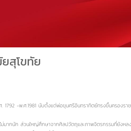
ัยสุโขทัย
.ศ. 1792 -พ.ศ.1981 นับตั้งแต่พ่อขุนศรีอินทราทิตย์ทรงขึ้นครอง
ไทยไม่มากนัก ส่วนใหญ่ศึกษาจากศิลปวัตถุและภาพจิตรกรรมที่ยังห