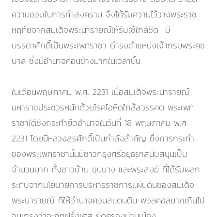
ความชอบในการทำสงคราม จึงได้รับความไว้วางพระราช
หฤทัยจากสมเด็จพระนารายณ์ให้รับใช้ใกล้ชิด มี
บรรดาศักดิ์เป็นพระเพทราชา ดำรงตำแหน่งเจ้ากรมพระคช
บาล ซึ่งมีอำนาจค่อนข้างมากในเวลานั้น
ในเดือนพฤษภาคม พ.ศ. 2231 เมื่อสมเด็จพระนารายณ์
มหาราชประชวรหนักด้วยโรคไอหืดใกล้สวรรคต พระเพท
ราชาได้ชิงกระทำยึดอำนาจในวันที่ 18 พฤษภาคม พ.ศ.
2231 โดยมีหลวงสรศักดิ์เป็นกำลังสำคัญ ซึ่งการกระทำ
ของพระเพทราชานั้นมีชาวกรุงศรีอยุธยาสนับสนุนเป็น
จำนวนมาก ทั้งชาวบ้าน ขุนนาง และพระสงฆ์ ที่ได้รับผลก
ระทบจากนโยบายการบริหารราชการแผ่นดินของสมเด็จ
พระนารายณ์ ที่ให้อำนาจคอนสแตนติน ฟอลคอลมากเกินไป
จนเกรงว่าจะถูกฝรั่งเศส ยึดครองบ้านเมือง