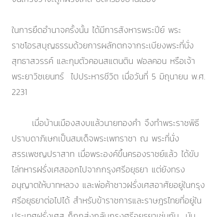
ในการยึดอำนาจครั้งนั้น ได้มีการสังหารพระปีย์ พระ
ราชโอรสบุญธรรมด้วยการผลักตกจากระเบียงพระที่นั่ง
สุทธาสวรรค์ และกุมตัวคอนสแตนติน ฟอลคอน หรือเจ้า
พระยาวิชเยนทร์ ไปประหารชีวิต เมื่อวันที่ 5 มิถุนายน พ.ศ.
2231
เมื่อบ้านเมืองสงบแล้วนายทองคำ จึงทำพระราชพิธี
ปราบดาภิเษกเป็นสมเด็จพระเพทราชา ณ พระที่นั่ง
สรรเพชญปราสาท เมื่อพระองค์ขึ้นครองราชย์แล้ว ได้ขับ
ไล่ทหารฝรั่งเศสออกไปจากกรุงศรีอยุธยา แต่ยังทรง
อนุญาตให้บาทหลวง และพ่อค้าชาวฝรั่งเศสอาศัยอยู่ในกรุง
ศรีอยุธยาต่อไปได้ สำหรับข้าราชการและราษฎรไทยที่อยู่ใน
ประเทศฝรั่งเศส ก็ถูกส่งกลับกรุงศรีอยุธยาเช่นกัน นับ