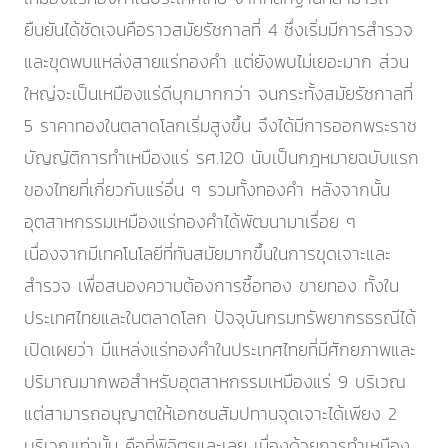
ยืนยันได้ชัดเจนคือราวสมัยรัชกาลที่ 4 ซึ่งเริ่มมีการสำรวจ
และขุดพบแหล่งสายแร่ทองคำ แต่ยังพบไม่เยอะมาก ส่วน
ใหญ่จะเป็นเหมืองแร่ดีบุกมากกว่า จนกระทั้งสมัยรัชกาลที่
5 ราคาทองในตลาดโลกเริ่มสูงขึ้น จึงได้มีการออกพระราช
บัญญัติการทำเหมืองแร่ รศ.120 นับเป็นกฎหมายฉบับแรก
ของไทยที่เกี่ยวกับแร่อื่น ๆ รวมทั้งทองคำ หลังจากนั้น
อุตสาหกรรมเหมืองแร่ทองคำได้พัฒนามาเรื่อย ๆ
เนื่องจากมีเทคโนโลยีที่ทันสมัยมากขึ้นในการขุดเจาะและ
สำรวจ เพื่อสนองความต้องการซื้อทอง ขายทอง ทั้งใน
ประเทศไทยและในตลาดโลก ปัจจุบันกรมทรัพยากรธรณีได้
เปิดเผยว่า มีแหล่งแร่ทองคำในประเทศไทยที่มีศักยภาพและ
ปริมาณมากพอสำหรับอุตสาหกรรมเหมืองแร่ 9 บริเวณ
แต่สามารถอนุญาตให้เอกชนสัมปทานจุดเจาะได้เพียง 2
บริเวณเท่านั้น คือที่พิจิตรและเลย เนื่องด้วยการทำเหมือง