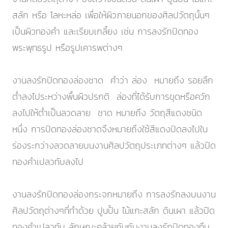
สลัก หรือ โลหะหล่อ เพื่อให้ผิวภายนอกของศิลปวัตถุนั้นๆ
เป็นผิวทองคำ และเรียบเกลี้ยง เช่น การลงรักปิดทอง
พระพุทธรูป หรือรูปเคารพต่างๆ
งานลงรักปิดทองล่องชาด คำว่า ล่อง หมายถึง รอยลึก
ต่ำลงไประหว่างพื้นผิวปรกติ ล่องที่ได้รับการขุดหรือควัก
ลงไปให้ต่ำเป็นลวดลาย ชาด หมายถึง วัตถุสีแดงชนิด
หนึ่ง การปิดทองล่องชาดจึงหมายถึงใช้สีแดงปิดลงไปใน
ร่องระกว่างลวดลายบนงานศิลปวัตถุประเภทต่างๆ แล้วปิด
ทองคำเปลวทับลงไป
งานลงรักปิดทองล่องกระจกหมายถึง การลงรักลงบนงาน
ศิลปวัตถุต่างๆที่ทำด้วย ปูนปั้น ไม้แกะสลัก ดินเผา แล้วปิด
ทองคำเปลวทับ ลักษณะคล้ายกันกับงานลงรักปิดทองทึบ