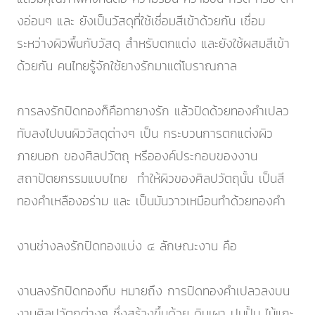
งอ่อนๆ และ ยังเป็นวัสดุที่ใช้เชื่อมสีเข้าด้วยกัน เชื่อม
ระหว่างผิวพื้นกับวัสดุ สำหรับตกแต่ง และยังใช้ผสมสีเข้า
ด้วยกัน คนไทยรู้จักใช้ยางรักมาแต่โบราณกาล
การลงรักปิดทองก็คือทายางรัก แล้วปิดด้วยทองคำเปลว
ทับลงไปบนผิววัสดุต่างๆ เป็น กระบวนการตกแต่งผิว
ภายนอก ของศิลปวัตถุ หรือองค์ประกอบของงาน
สถาปัตยกรรมแบบไทย ทำให้ผิวของศิลปวัตถุนั้น เป็นสี
ทองคำเหลืองอร่าม และ เป็นมันวาวเหมือนทำด้วยทองคำ
งานช่างลงรักปิดทองแบ่ง ๔ ลักษณะงาน คือ
งานลงรักปิดทองทึบ หมายถึง การปิดทองคำเปลวลงบน
งานศิลปวัตถุต่างๆ ซึ่งสร้างขึ้นด้วย ดินเผา ปูนปั้น ไม้แกะ