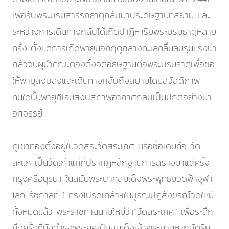
เพื่อรับพระบรมสารีริกธาตุกลับมาประดิษฐานที่สยาม และ
ระหว่างการเดินทางกลับได้เกิดปาฏิหาริย์พระบรมธาตุหลาย
ครั้ง ตั้งแต่การเกิดพายุนอกฤดูกลางทะเลคลื่นลมรุนแรงน่า
กลัวจนผู้นำคณะต้องตั้งจิตอธิษฐานต่อพระบรมธาตุเพื่อขอ
ให้พายุสงบลงและเดินทางกลับถึงสยามโดยสวัสดิภาพ
ทันใดนั้นพายุก็เริ่มสงบสภาพอากาศกลับเป็นปกติอย่างน่า
อัศจรรย์
ภูเขาทองตั้งอยู่ในวัดสระวัดสระเกศ หรือชื่อเดิมคือ วัด
สะแก เป็นวัดเก่าแก่ที่ปรากฏหลักฐานการสร้างมาแต่ครั้ง
กรุงศรีอยุธยา ในสมัยพระบาทสมเด็จพระพุทธยอดฟ้าจุฬา
โลก รัชกาลที่ 1 ทรงโปรดเกล้าฯให้บูรณปฏิสังขรณ์วัดใหม่
ทั้งหมดแล้ว พระราชทานนามใหม่ว่า“วัดสระเกศ” เพื่อระลึก
ถึงครั้งที่ยังดำรงพระยศเป็นสมเด็จเจ้าพระยามหากษัตริย์