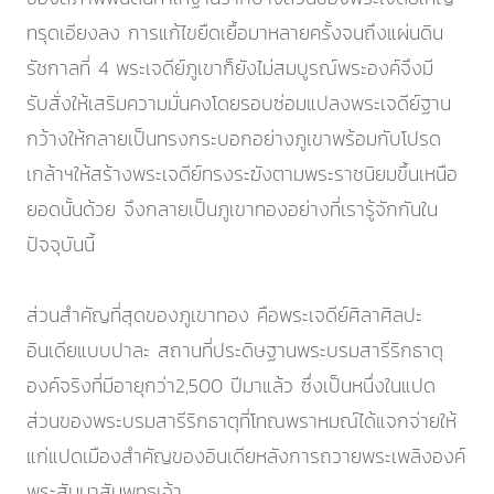
ทรุดเอียงลง การแก้ไขยืดเยื้อมาหลายครั้งจนถึงแผ่นดิน
รัชกาลที่ 4 พระเจดีย์ภูเขาก็ยังไม่สมบูรณ์พระองค์จึงมี
รับสั่งให้เสริมความมั่นคงโดยรอบซ่อมแปลงพระเจดีย์ฐาน
กว้างให้กลายเป็นทรงกระบอกอย่างภูเขาพร้อมกับโปรด
เกล้าฯให้สร้างพระเจดีย์ทรงระฆังตามพระราชนิยมขึ้นเหนือ
ยอดนั้นด้วย จึงกลายเป็นภูเขาทองอย่างที่เรารู้จักกันใน
ปัจจุบันนี้
ส่วนสำคัญที่สุดของภูเขาทอง คือพระเจดีย์ศิลาศิลปะ
อินเดียแบบปาละ สถานที่ประดิษฐานพระบรมสารีริกธาตุ
องค์จริงที่มีอายุกว่า2,500 ปีมาแล้ว ซึ่งเป็นหนึ่งในแปด
ส่วนของพระบรมสารีริกธาตุที่โทณพราหมณ์ได้แจกจ่ายให้
แก่แปดเมืองสำคัญของอินเดียหลังการถวายพระเพลิงองค์
พระสัมมาสัมพุทธเจ้า