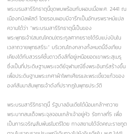
พระบรมสารีริกธาตุนี้ขุดพบพร้อมกับผอบเมื่อพ.ศ. 2441 ณ
เมืองกบิลพัสต์ โดยรอบผอบมีจารึกเป็นอักษรพราหม์แปล
ความได้ว่า “พระบรมสารีริกธาตุนี้เป็นของ
พระพุทธเจ้า(สมณโคดม)ตระกูลศากยราชได้รับแบ่งปันใน
เวลาถวายพุทธสรีระ” บริเวณโถงกลางทั้งหมดนี้จึงเทียบ
เคียงได้กับสวรรค์ชั้นดาวดึงส์ที่อยู่เหนือยอดเขาพระสุเมรุ
ซึ่งเป็นที่ประดิษฐานพระเจดีย์จุฬามณีซึ่งพระอินทร์สร้างขึ้น
เพื่อประดิษฐานพระเกศาผ้าโพกเศียรและพระเขี้ยวแก้วของ
องค์สัมมาสัมพุทธเจ้าดังที่ปรากฏในพุทธประวัติ
พระบรมสารีริกธาตุนี้ รัฐบาลอินเดียได้น้อมเกล้าฯถวาย
พระบาทสมเด็จพระจุลจอมเกล้าเจ้าอยู่หัว รัชกาลที่5 เพื่อ
เป็นการเจริญสัมพันธไมตรีโดย ทางสยามได้จัดคณะราชทูต
ตามโบราณราชประเพณีเดินทางไปยังอินเดียใน พ.ศ.2441