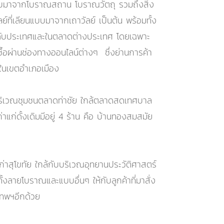
แบบมาจากโบราณสถาน โบราณวัตถุ รวมถึงสิ่ง
์ที่เลียนแบบมาจากเถาวัลย์ เป็นต้น พร้อมทั้ง
ระดับประเทศและในตลาดต่างประเทศ โดยเฉพาะ
่งซื้อผ่านช่องทางออนไลน์ต่างๆ ซึ่งย่านการค้า
ะในเขตอำเภอเมือง
ะบริเวณชุมชนตลาดท่าชัย ใกล้ตลาดสดเทศบาล
าแก่ดั้งเดิมมีอยู่ 4 ร้าน คือ บ้านทองสมสมัย
ก่าสุโขทัย ใกล้กับบริเวณอุทยานประวัติศาสตร์
้งลายโบราณและแบบอื่นๆ ให้กับลูกค้าที่มาสั่ง
งเทพฯอีกด้วย