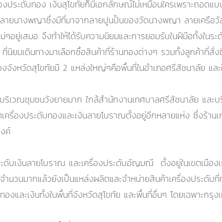
งประดับทอง เงินสุโขทัยก็มีเอกลักษณ์ไม่เหมือนใครเพราะถอด
น ลายนางพญาซึ่งมีที่มาจากลายปูนปั้นของวัดนางพญา ลายเครือวัลย
ๆอยู่เสมอ จึงทำให้ได้รับความนิยมและการยอมรับในฝีมือทั้งใน
่นิยมเดินทางมาเลือกซื้อสินค้าที่ร้านทองต่างๆ รวมทั้งลูกค้าที่สั
จังหวัดสุโขทัยมี 2 แหล่งใหญ่ๆคือพื้นที่ในอำเภอศรีสัชนาลัย แล
ัย บริเวณชุมชนวังยายมาก ใกล้สำนักงานเทศบาลศรีสัชนาลัย แล
เครื่องประดับทองและเงินลายโบราณตั้งอยู่อีกหลายแห่ง ซึ่งร้านเก่
นงค์
ระดับเงินลายโบราณ และเครื่องประดับอัญมณี ตั้งอยู่ในเขตเมืองเ
ำนวนมากแล้วยังเป็นแหล่งผลิตและจำหน่ายสินค้าเครื่องประดับที่ทั
งและเงินทั้งในพื้นที่จังหวัดสุโขทัย และพื้นที่อื่นๆ โดยเฉพาะกรุ