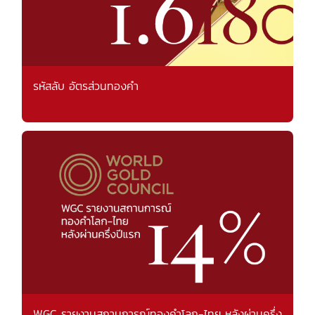
รหัสลับ อัตรส่วนทองคำ
WGC รายงานสถานการณ์ทองคำโลก-ไทย หลังผ่านครึ่ง