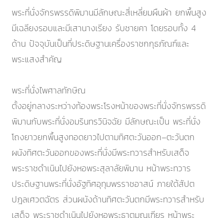
พระที่นั่งจักรพรรดิพิมานมีลักษณะสี่เหลี่ยมผืนผ้า ยกพื้นสูง
มีเฉลียงรอบและมีเสานางเรียง รับชายคา โดยรอบทั้ง 4
ด้าน ปัจจุบันเป็นที่ประดิษฐานเครื่องราชกกุธภัณฑ์และ
พระแสงสำคัญ
พระที่นั่งไพศาลทักษิณ
ตั้งอยู่กลางระหว่างท้องพระโรงหน้าของพระที่นั่งจักรพรรดิ
พิมานกับพระที่นั่งอมรินทรวินิจฉัย มีลักษณะเป็น พระที่นั่ง
โถงยาวยกพื้นสูงทอดยาวไปตามทิศตะวันออก–ตะวันตก
ผนังทิศตะวันออกของพระที่นั่งมีพระทวารสำหรับเสด็จ
พระราชดำเนินไปยังหอพระสุลาลัยพิมาน หน้าพระทวาร
ประดิษฐานพระที่นั่งอัฐทิศอุทุมพรราชอาสน์ ภายใต้สัปต
ปฎลเศวตฉัตร ส่วนผนังด้านทิศตะวันตกมีพระทวารสำหรับ
เสด็จ พระราชดำเนินไปยังหอพระธาตุมณเฑียร หน้าพระ