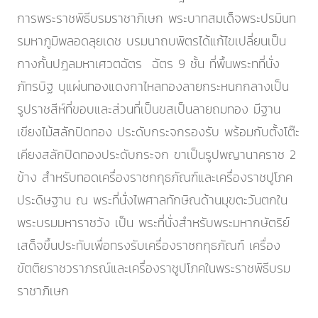
การพระราชพิธีบรมราชาภิเษก พระบาทสมเด็จพระปรมินท
รมหาภูมิพลอดลุยเดช บรมนาถบพิตรได้แก้ไขเปลี่ยนเป็น
กางกั้นปฎลมหาเศวตฉัตร ฉัตร 9 ชั้น ที่พื้นพระทที่นั่ง
ภัทรบิฐ บุแผ่นทองแดงกาไหลทองลายกระหนกกลางเป็น
รูปราชสีห์ที่ขอบและส่วนที่เป็นขสเป็นลายถมทอง มีฐาน
เขียงไม้สลักปิดทอง ประดับกระจกรองรับ พร้อมกับตั้งโต๊ะ
เคียงสลักปิดทองประดับกระจก ขาเป็นรูปพญานาคราช 2
ข้าง สำหรับทอดเครื่องราชกกุธภัณฑ์และเครื่องราชปูโภค
ประดิษฐาน ณ พระที่นั่งไพศาลทักษิณด้านมุขตะวันตกใน
พระบรมมหาราชวัง เป็น พระที่นั่งสำหรับพระมหากษัตริย์
เสด็จขึ้นประทับเพื่อทรงรับเครื่องราชกกุธภัณฑ์ เครื่อง
ขัตติยราชวราภรณ์และเครื่องราชูปโภคในพระราชพิธีบรม
ราชาภิเษก