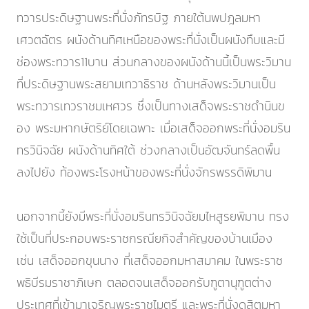
ทวารประดิษฐานพระที่นั่งภัทรบิฐ ภายใต้นพปฎลมหา
เศวตฉัตร ผนังด้านทิศเหนือของพระที่นั่งเป็นผนังทึบและมี
ช่องพระทวาร11บาน ส่วนกลางของผนังด้านนี้เป็นพระวิมาน
ที่ประดิษฐานพระสยามเทวาธิราช ด้านหลังพระวิมานเป็น
พระทวารเทวราชมเหศวร ซึ่งเป็นทางเสด็จพระราชดำนินข
อง พระมหากษัตริย์โดยเฉพาะ เมื่อเสด็จออกพระที่นั่งอมริน
ทรวินิจฉัย ผนังด้านทิศใต้ ช่วงกลางเป็นอัฒจันทร์ลดพื้น
ลงไปยัง ท้องพระโรงหน้าของพระที่นั่งจักรพรรดิพิมาน
นอกจากนี้ยังมีพระที่นั่งอมรินทรวินิจฉัยมไหสูรยพิมาน ทรง
ใช้เป็นที่ประกอบพระราชกรณียกิจสำคัญของบ้านเมือง
เช่น เสด็จออกขุนนาง ที่เสด็จออกมหาสมาคม ในพระราช
พธิบีรมราชาภิเษก ตลอดจนเสด็จออกรับฑูตานุฑูตต่าง
ประเทศที่เข้ามาเจริญพระราชไมตรี และพระที่นั่งดุสิตมหา