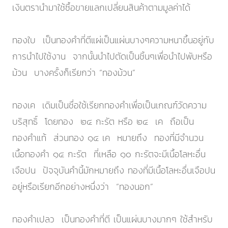
เงินตรานำมาใช้ซื้อขายแลกเปลี่ยนสินค้าตามมูลค่าได้
ทองใบ เป็นทองคำที่ตีแผ่เป็นแผ่นบางๆความหนาขึ้นอยู่กับ
การนำไปใช้งาน จากนั้นนำไปตัดเป็นชิ้นๆเพื่อนำไปพับหรือ
ม้วน บางครั้งก็เรียกว่า “ทองม้วน”
ทองเค เดิมเป็นชื่อใช้เรียกทองคำเพื่อเป็นเกณฑ์วัดความ
บริสุทธิ์ โดยทอง ๒๔ กะรัต หรือ ๒๔ เค ถือเป็น
ทองคำแท้ ส่วนทอง ๑๔ เค หมายถึง ทองที่มีจำนวน
เนื้อทองคำ ๑๔ กะรัต ที่เหลือ ๑๐ กะรัตจะมีเนื้อโลหะอื่น
เจือปน ปัจจุบันคำนี้มักหมายถึง ทองที่มีเนื้อโลหะอื่นเจือปน
อยู่หรือเรียกอีกอย่างหนึ่งว่า “ทองนอก”
ทองคำเปลว เป็นทองคำที่ตี เป็นแผ่นบางมากๆ ใช้สำหรับ