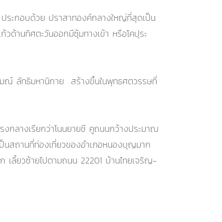
 ประกอบด้วย ปราสาทองค์กลางใหญ่ที่สุดเป็น
วด้านทิศตะวันออกมีซุ้มทางเข้า หรือโคปุระ
มณ์ ลัทธิมหานิกาย สร้างขึ้นในพุทธศตวรรษที่
ยู่ตรงกลางเรียกว่าโนนยายชี คูถนนกว้างประมาณ
เป็นสถานที่ท่องเที่ยวของอำเภอหนองบุญมาก
ก เลี้ยวซ้ายไปตามถนน 22201 บ้านไทยเจริญ-