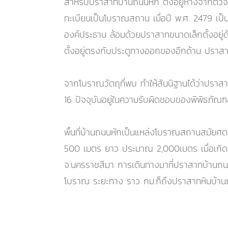
สำหรับปราสาทบ้านถนนหัก ตั้งอยู่ห่างจากตัว
ทะเบียนเป็นโบราณสถาน เมื่อปี พ.ศ. 2479 เ
องค์ประธาน ล้อมด้วยปราสาทขนาดเล็กตั้งอยู่ด้
ตั้งอยู่ตรงกับประตูทางออกของอีกด้าน ปราสาทแห
จากโบราณวัตถุที่พบ ทำให้สันนิฐานได้ว่าปรา
16 ปัจจุบันอยู่ในความรับผิดชอบของพิพิธภั
พื้นที่บ้านถนนหักเป็นแหล่งโบราณสถานสมัยศตวร
500 เมตร ยาว ประมาณ 2,000เมตร เมื่อเกิดน
จ.นครราชสีมา การเดินทางมาที่ปราสาทบ้านถน
โบราณ ระยะทาง ราว กม.ก็ถึงปราสาทหินบ้าน