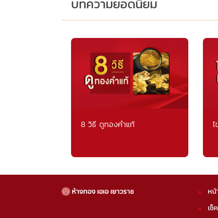
บทความยอดนิยม
8 วิธี ดูทองคำแท้
ไ
หน้
เช็