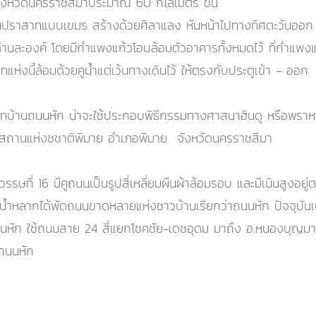
จังหวัดนครราชสีมาประมาณ 60 กิโลเมตร ขึ้น
ป็นปราสาทแบบเขมร สร้างด้วยศิลาแลง หันหน้าไปทางทิศตะวันออก
านละองค์ โดยมีกำแพงแก้วโอบล้อมตัวอาคารทั้งหมดไว้ ที่กำแพงแก้
่งนี้ล้อมด้วยคูน้ำแต่เว้นทางเดินไว้ ให้ตรงกับประตูเข้า - ออก
สาทบ้านถนนหัก น่าจะใช้ประกอบพิธีกรรมทางศาสนาฮินดู หรือพราห
ณฑสถานแห่งชชาติพิมาย อำเภอพิมาย จังหวัดนครราชสีมา
รษที่ 16 มีคูถนนเป็นรูปสี่เหลี่ยมผืนผ้าล้อมรอบ และมีเนินสูงอ
้ำหลากได้พัดถนนขาดหลายแห่งชาวบ้านเรียกว่าถนนหัก ปัจจุบัน
นหัก ใช้ถนนสาย 24 สี่แยกโชคชัย-เดชอุดม มาถึง อ.หนองบุญมา
ถนนหัก