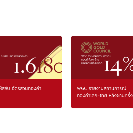
หัสลับ อัตรส่วนทองคำ
WGC รายงานสถานการณ์
ทองคำโลก-ไทย หลังผ่านครึ่ง
แรก