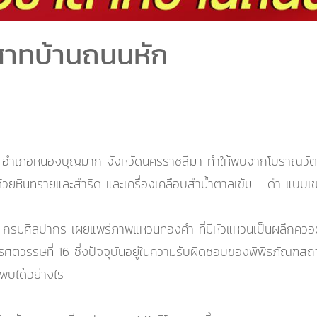
สาทบ้านถนนหัก
 อำเภอหนองบุญมาก จังหวัดนครราชสีมา ทำให้พบจากโบราณวัตถุที
้วยหินทรายและสำริด และเครื่องเคลือบสำน้ำตาลเข้ม - ดำ แบบเ
นธ์ กรมศิลปากร เผยแพร่ภาพแหวนทองคำ ที่มีหัวแหวนเป็นผลึกควอ
พุทธศตวรรษที่ 16 ซึ่งปัจจุบันอยู่ในความรับผิดชอบของพิพิธภัณฑส
นพบได้อย่างไร