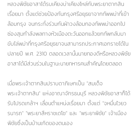
หลวงพิชัยอาสาได้รบเคียงบ่าเคียงไหล่กับพระยาตากสิน
เรื่อยมา ตั้งแต่ช่วยป้องกันกรุงศรีอยุธยาจากทัพพม่าที่เข้า
ล้อมกรุง จนกระทั่งร่วมกันฝ่าวงล้อมกองทัพพม่าออกไป
ซ่องสุมกำลังพลทางหัวเมืองตะวันออกแล้วยกทัพกลับมา
ขับไล่พม่าที่กรุงศรีอยุธยาจนสามารถประกาศเอกราชได้ใน
ปลายปี พ.ศ. 2310 ตลอดเวลานั้นนายทองดีหรือหลวงพิชัย
อาสาได้มีส่วนร่วมในฐานะนายทหารคนสำคัญโดยตลอด
เมื่อพระเจ้าตากสินปราบดาภิเษกเป็น "สมเด็จ
พระเจ้าตากสิน" แห่งอาณาจักรธนบุรี หลวงพิชัยอาสาก็ได้
รับโปรดเกล้าฯ เลื่อนตำแหน่งเรื่อยมา ตั้งแต่ "จหมื่นไวยว
รนารถ" "พระยาสีหราชเดโช" และ "พระยาพิชัย" เจ้าเมือง
พิชัยซึ่งเป็นบ้านเกิดของตนเอง