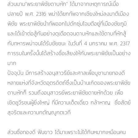
ส่วนนาม"พระยาพิชัยดาบหัก" ได้มาจากเหตุการณ์เมื่อ
ปลายปี พ.ศ. 2316 พม่าได้ยกทัพจากเชียงใหม่ลงมาตีเมือง
พิชัย พระยาพิชัยนำทัพออกไปดักซุ่มโจมตีอยู่ที่เมืองชัยภูมิ
และได้เข้าต่อสู้กันอย่างดุเดือดจนดาบหักและใช้ดาบที่หักสู้
กับทหารพม่าจนได้รับชัยชนะ ในวันที่ 4 มกราคม พ.ศ. 2317
การรบในครั้งนั้นได้สร้างชื่อเสียงให้กับพระยาพิชัยเป็นอย่าง
มาก
ปัจจุบัน มีการสร้างอนุสาวรีย์และศาลเพื่อบูชานายทองดี
หลายแห่งที่จังหวัดอุตรดิตถ์ซึ่งเป็นบ้านเกิดของพระยาพิชัย
ดาบหักก็ รวมถึงอนุสาวรย์พระยาพิชัยดายหักด้วย เพื่อ
เชิดชูวีรชนผู้ยิ่งใหญ่ ที่มีความเด็ดเดี่ยว กล้าหาญ ซื่อสัตย์
สุจริตและความกตัญญูกตเวที
ส่วนชื่อทองดี ฟันขาว ได้มาเพราะไม่ได้กินหมากเหมือนคน