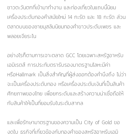
ชาวตะวันตกที่เข้ามาทำงาน และท่องเที่ยวในแถบนี้นิยม
เครื่องประดับทองคำสมัยใหม่ 14 กะรัต และ 18 กะรัต ส่วน
ตลาดบนของชายมุสลิมนิยมทองคำขาวประดับเพชร และ
พลอยเจียระไน
อย่างไรก็ตามการเจาะตลาด GCC โดยเฉพาะสหรัฐอาหรับ
เอมิเรตส์ การประทับตรารับรองมาตรฐานโลหะมีค่า
หรือHallmark เป็นสิ่งสำคัญที่ผู้ส่งออกต้องคำนึงถึง ไม่ว่า
จะเป็นเครื่องประดับทอง หรือเครื่องประดับเงินที่เป็นสินค้า
ศักยภาพของไทย เพื่อยกระดับและสร้างความน่าเชื่อถือให้
กับสินค้าให้เป็นที่ยอมรับในระดับสากล
และเพื่อรักษามาตรฐานของความเป็น City of Gold ขอ
งดูไบ ธุรกิจที่เกี่ยวข้องกับทองคำของสหรัฐอาหรับเอมิ