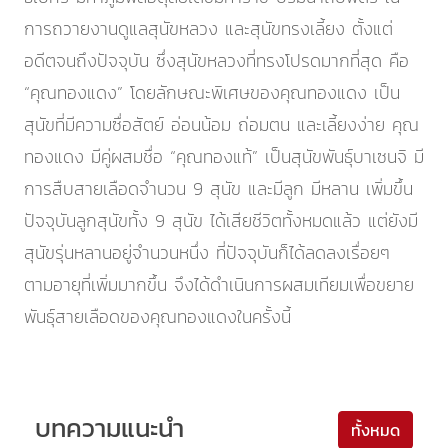
การถวายงานดูแลสุนัขหลวง และสุนัขทรงเลี้ยง ตั้งแต่
อดีตจนถึงปัจจุบัน ซึ่งสุนัขหลวงที่ทรงโปรดมากที่สุด คือ
“คุณทองแดง” โดยลักษณะพิเศษของคุณทองแดง เป็น
สุนัขที่มีความซื่อสัตย์ อ่อนน้อม ถ่อมตน และเลี้ยงง่าย คุณ
ทองแดง มีคู่ผสมชื่อ “คุณทองแท้” เป็นสุนัขพันธุ์บาเซนจิ มี
การสืบสายเลือดจำนวน 9 สุนัข และมีลูก มีหลาน เพิ่มขึ้น
ปัจจุบันลูกสุนัขทั้ง 9 สุนัข ได้เสียชีวิตทั้งหมดแล้ว แต่ยังมี
สุนัขรุ่นหลานอยู่จำนวนหนึ่ง ที่ปัจจุบันก็ได้ลดลงเรื่อยๆ
ตามอายุที่เพิ่มมากขึ้น จึงได้ดำเนินการผสมเทียมเพื่อขยาย
พันธุ์สายเลือดของคุณทองแดงในครั้งนี้
บทความแนะนำ
ทั้งหมด