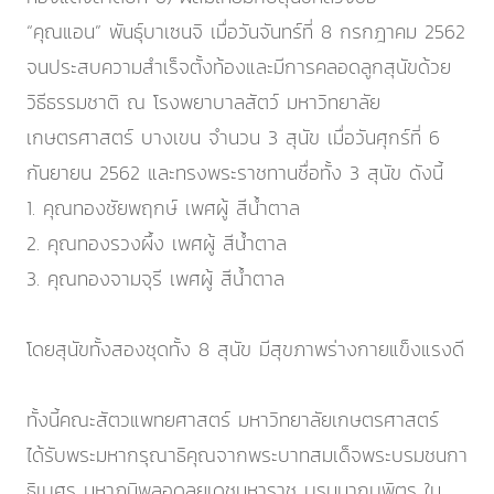
“คุณแอน” พันธุ์บาเซนจิ เมื่อวันจันทร์ที่ 8 กรกฎาคม 2562
จนประสบความสำเร็จตั้งท้องและมีการคลอดลูกสุนัขด้วย
วิธีธรรมชาติ ณ โรงพยาบาลสัตว์ มหาวิทยาลัย
เกษตรศาสตร์ บางเขน จำนวน 3 สุนัข เมื่อวันศุกร์ที่ 6
กันยายน 2562 และทรงพระราชทานชื่อทั้ง 3 สุนัข ดังนี้
1. คุณทองชัยพฤกษ์ เพศผู้ สีน้ำตาล
2. คุณทองรวงผึ้ง เพศผู้ สีน้ำตาล
3. คุณทองจามจุรี เพศผู้ สีน้ำตาล
โดยสุนัขทั้งสองชุดทั้ง 8 สุนัข มีสุขภาพร่างกายแข็งแรงดี
ทั้งนี้คณะสัตวแพทยศาสตร์ มหาวิทยาลัยเกษตรศาสตร์
ได้รับพระมหากรุณาธิคุณจากพระบาทสมเด็จพระบรมชนกา
ธิเบศร มหาภูมิพลอดุลยเดชมหาราช บรมนาถบพิตร ใน