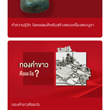
ทำความรู้จัก โลหะผสมสำหรับสร้างพระเครื่องพระบูชา
ทองคำขาวคืออะไร