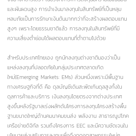
และผันผวนสูง การนำเงินมาลงทุนในสินทรัพย์ที่เป็นหลุม
หลบภัยเป็นการรักษาเงินต้นมากกว่าที่จะสร้างผลตอบแทน
สูงๆ เพราะโดยธรรมชาติแล้ว การลงทุนในสินทรัพย์ที่มี
ความเสี่ยงต่ำย่อมได้ผลตอบแทนที่ต่ำตามไปด้วย
สำหรับประเทศไทยเอง ถูกนักลงทุนต่างชาติมองว่าเป็น
แหล่งลงทุนที่ปลอดภัยในกลุ่มประเทศตลาดเกิด
ใหม่(Emerging Markets: EMs) ส่วนหนึ่งเพราะมีพื้นฐาน
ทางเศรษฐกิจที่ดี คือ ดุลบัญชีเดินสะพัดเกินดุลสูงทั้งใน
ดุลการค้าและบริการ เงินลงทุนโดยตรงจากต่างประเทศ
สูงขึ้นหลังรัฐบาลเร่งผลักดันโครงการลงทุนโครงสร้างพื้น
ฐานขนาดใหญ่ด้านคมนาคมขนส่ง พลังงาน สาธารณูปโภค
เครือข่ายดิจิทัล รวมถึงโครงการ EEC และมีความชัดเจนใน
นโยบายส่งเสริมการลงทุนเพื่อดึงดูดอุตสาหกรรมใหม่ๆ