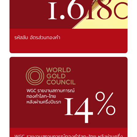
รหัสลับ อัตรส่วนทองคำ
WGC รายงานสถานการณ์ทองคำโลก-ไทย หลังผ่านครึ่ง