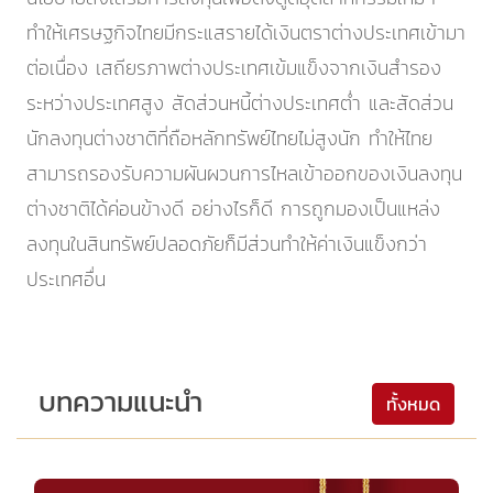
ทำให้เศรษฐกิจไทยมีกระแสรายได้เงินตราต่างประเทศเข้ามา
ต่อเนื่อง เสถียรภาพต่างประเทศเข้มแข็งจากเงินสำรอง
ระหว่างประเทศสูง สัดส่วนหนี้ต่างประเทศต่ำ และสัดส่วน
นักลงทุนต่างชาติที่ถือหลักทรัพย์ไทยไม่สูงนัก ทำให้ไทย
สามารถรองรับความผันผวนการไหลเข้าออกของเงินลงทุน
ต่างชาติได้ค่อนข้างดี อย่างไรก็ดี การถูกมองเป็นแหล่ง
ลงทุนในสินทรัพย์ปลอดภัยก็มีส่วนทำให้ค่าเงินแข็งกว่า
ประเทศอื่น
บทความแนะนำ
ทั้งหมด