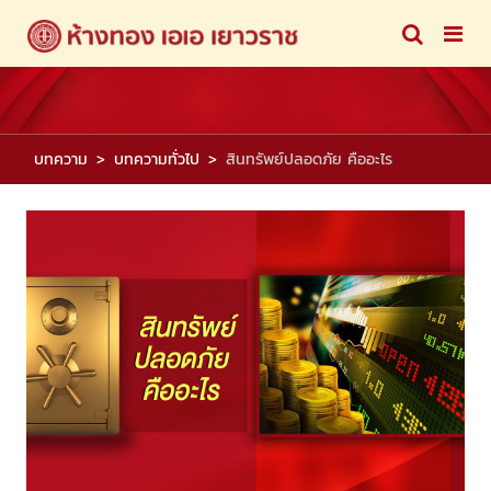
บทความ
บทความทั่วไป
สินทรัพย์ปลอดภัย คืออะไร