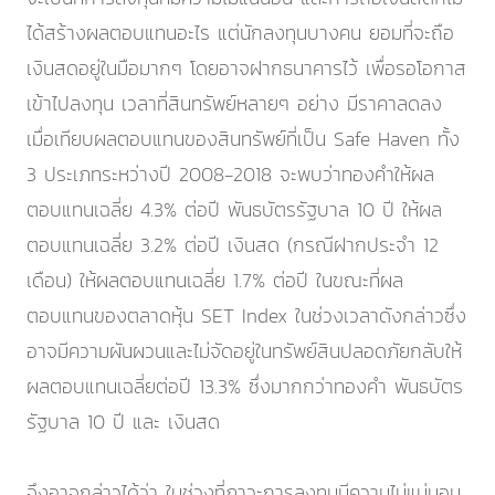
ได้สร้างผลตอบแทนอะไร แต่นักลงทุนบางคน ยอมที่จะถือ
เงินสดอยู่ในมือมากๆ โดยอาจฝากธนาคารไว้ เพื่อรอโอกาส
เข้าไปลงทุน เวลาที่สินทรัพย์หลายๆ อย่าง มีราคาลดลง
เมื่อเทียบผลตอบแทนของสินทรัพย์ที่เป็น Safe Haven ทั้ง
3 ประเภทระหว่างปี 2008-2018 จะพบว่าทองคำให้ผล
ตอบแทนเฉลี่ย 4.3% ต่อปี พันธบัตรรัฐบาล 10 ปี ให้ผล
ตอบแทนเฉลี่ย 3.2% ต่อปี เงินสด (กรณีฝากประจำ 12
เดือน) ให้ผลตอบแทนเฉลี่ย 1.7% ต่อปี ในขณะที่ผล
ตอบแทนของตลาดหุ้น SET Index ในช่วงเวลาดังกล่าวซึ่ง
อาจมีความผันผวนและไม่จัดอยู่ในทรัพย์สินปลอดภัยกลับให้
ผลตอบแทนเฉลี่ยต่อปี 13.3% ซึ่งมากกว่าทองคำ พันธบัตร
รัฐบาล 10 ปี และ เงินสด
จึงอาจกล่าวได้ว่า ในช่วงที่ภาวะการลงทุนมีความไม่แน่นอน