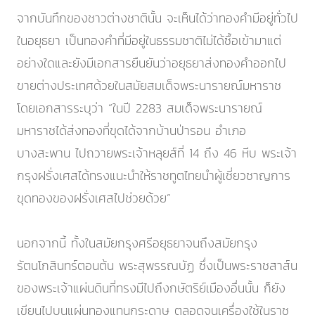
จากบันทึกของชาวต่างชาตินั้น จะเห็นได้ว่าทองคำมีอยู่ทั่วไป
ในอยุธยา เป็นทองคำที่มีอยู่ในธรรมชาติไม่ได้ซื้อเข้ามาแต่
อย่างใดและยังมีเอกสารยืนยันว่าอยุธยาส่งทองคำออกไป
ขายต่างประเทศด้วยในสมัยสมเด็จพระนารายณ์มหาราช
โดยเอกสารระบุว่า “ในปี 2283 สมเด็จพระนารายณ์
มหาราชได้ส่งทองที่ขุดได้จากบ้านป่ารอน อำเภอ
บางสะพาน ไปถวายพระเจ้าหลุยส์ที่ 14 ถึง 46 หีบ พระเจ้า
กรุงฝรั่งเศสได้ทรงแนะนำให้ราชทูตไทยนำผู้เชี่ยวชาญการ
ขุดทองของฝรั่งเศสไปช่วยด้วย”
นอกจากนี้ ทั้งในสมัยกรุงศรีอยุธยาจนถึงสมัยกรุง
รัตนโกสินทร์ตอนต้น พระสุพรรณบัฏ ซึ่งเป็นพระราชสาส์น
ของพระเจ้าแผ่นดินที่ทรงมีไปถึงกษัตริย์เมืองอื่นนั้น ก็ยัง
เขียนไปบนแผ่นทองแทนกระดาษ ตลอดจนเครื่องใช้ในราช