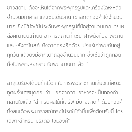
ชาวสยาม ดังจะเห็นได้จากพระพุทธรูปและเครื่องโลหะหล่อ
จำนวนมหาศาล และเช่นเดียวกัน เขาสกัดทองคำได้จำนวน
มาก ซึ่งมิใช่จะใช้ประดับพระพุทธรูปที่มีอยู่จำนวนมากมายเห
ลือคณานับเท่านั้น อาคารสถานที่ เช่น ฝาพนังห้อง เพดาน
และหลังคาโบสถ์ ยังดาดทองอีกด้วย บ่อแร่เก่าพบกันอยู่
ทุกวัน แล้วยังมีซากเตาถลุงจำนวนมาก ซึ่งเชื่อว่าถูกทอด
ทิ้งไปเพราะสงครามกับพม่านานมาแล้ว...”
ลาลูแบร์ยังได้บันทึกไว้ว่า ในการพระราชทานเลี้ยงแก่คณะ
ทูตฝรั่งเศสชุดก่อนว่า นอกจากจานอาหารจะเป็นทองคำ
หลายใบแล้ว “สำหรับผลไม้ที่เสิร์ฟ มีบางถาดทำด้วยทองคำ
ซึ่งสมเด็จพระนารายณ์ทรงโปรดให้ทำขึ้นเพื่อต้อนรับนี้ โดย
เฉพาะสำหรับ มร.เดอ โชมองค์”