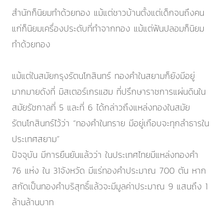
สำนักก็นิยมทำด้วยทอง แม้แต่ชาวบ้านตั้งแต่เด็กจนถึงคน
แก่ก็นิยมเครื่องประดับที่ทำจากทอง แม้แต่ฟันปลอมก็นิยม
ทำด้วยทอง
แม้แต่ในสมัยกรุงรัตนโกสินทร์ ทองคำในสยามก็ยังมีอยู่
มากมายดังที่ มิสเตอร์เกรแฮม ที่ปรึกษาราชการแผ่นดินใน
สมัยรัชกาลที่ 5 และที่ 6 ได้กล่าวถึงแหล่งทองในสมัย
รัตนโกสินทร์ไว้ว่า “ทองคำในทราย มีอยู่เกือบจะทุกลำธารใน
ประเทศสยาม”
ปัจจุบัน มีการยืนยันแล้วว่า ในประเทศไทยมีแหล่งทองคำ
76 แห่ง ใน 31จังหวัด มีแร่ทองคำประมาณ 700 ตัน หาก
สกัดเป็นทองคำบริสุทธิ์แล้วจะมีมูลค่าประมาณ 9 แสนถึง 1
ล้านล้านบาท