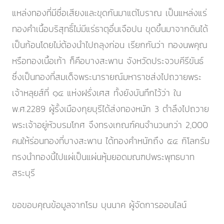
แหล่งทองที่มีชื่อเสียงและขุดกันมาแต่โบราณ เป็นแหล่งแร่
ทองคำเนื้อบริสุทธิ์ไม่มีแร่ธาตุอื่นเจือปน ขุดขึ้นมาจากดินได้
เป็นก้อนโดยไม่ต้องนำไปถลุงก่อน เรียกกันว่า ทองนพคุณ
หรือทองเนื้อเก้า ก็คือบางสะพาน จังหวัดประจวบคีรีขันธ์
ซึ่งเป็นทองที่สมเด็จพระนารายณ์มหาราชส่งไปถวายพระ
เจ้าหลุยส์ที่ ๑๔ แห่งฝรั่งเศส ทั้งยังบันทึกไว้ว่า ใน
พ.ศ.2289 ผู้รั้งเมืองกุยบุรีได้ส่งทองหนัก 3 ตำลึงไปถวาย
พระเจ้าอยู่หัวบรมโกศ จึงทรงเกณฑ์คนจำนวนกว่า 2,000
คนให้ร่อนทองที่บางสะพาน ได้ทองคำหนักถึง ๕๔ กิโลกรัม
ทรงนำทองนี้ไปแผ่เป็นแผ่นหุ้มยอดมณฑปพระพุทธบาท
สระบุรี
ขอขอบคุณข้อมูลจากโรม บุนนาค ผู้จัดการออนไลน์