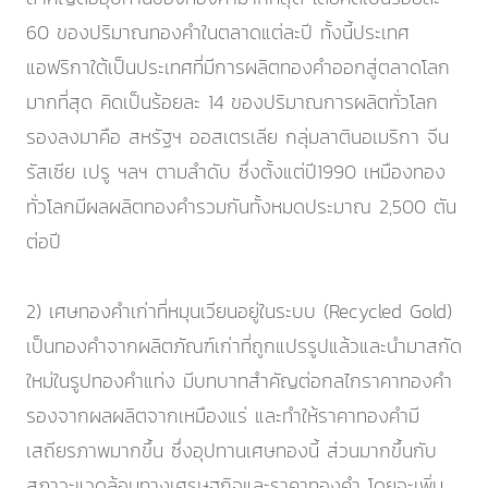
60 ของปริมาณทองคำในตลาดแต่ละปี ทั้งนี้ประเทศ
แอฟริกาใต้เป็นประเทศที่มีการผลิตทองคำออกสู่ตลาดโลก
มากที่สุด คิดเป็นร้อยละ 14 ของปริมาณการผลิตทั่วโลก
รองลงมาคือ สหรัฐฯ ออสเตรเลีย กลุ่มลาตินอเมริกา จีน
รัสเซีย เปรู ฯลฯ ตามลำดับ ซึ่งตั้งแต่ปี1990 เหมืองทอง
ทั่วโลกมีผลผลิตทองคำรวมกันทั้งหมดประมาณ 2,500 ตัน
ต่อปี
2) เศษทองคำเก่าที่หมุนเวียนอยู่ในระบบ (Recycled Gold)
เป็นทองคำจากผลิตภัณฑ์เก่าที่ถูกแปรรูปแล้วและนำมาสกัด
ใหม่ในรูปทองคำแท่ง มีบทบาทสำคัญต่อกลไกราคาทองคำ
รองจากผลผลิตจากเหมืองแร่ และทำให้ราคาทองคำมี
เสถียรภาพมากขึ้น ซึ่งอุปทานเศษทองนี้ ส่วนมากขึ้นกับ
สภาวะแวดล้อมทางเศรษฐกิจและราคาทองคำ โดยจะเพิ่ม