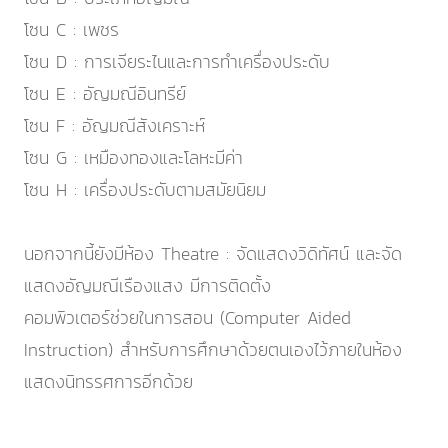
โซน C : เพชร
โซน D : การเจียระไนและการทำเครื่องประดับ
โซน E : อัญมณีอินทรีย์
โซน F : อัญมณีสังเคราะห์
โซน G : เหมืองทองและโลหะมีค่า
โซน H : เครื่องประดับตามสมัยนิยม
นอกจากนี้ยังมีห้อง Theatre : จัดแสดงวิดิทัศน์ และจัด
แสดงอัญมณีเรืองแสง มีการติดตั้ง
คอมพิวเตอร์ช่วยในการสอน (Computer Aided
Instruction) สำหรับการศึกษาด้วยตนเองไว้ภายในห้อง
แสดงนิทรรศการอีกด้วย