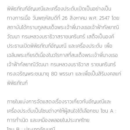
พิพิธภัณฑ์อัญมณีและเครื่องประดับเปิดเป็นอย่างเป็น
ทางการเมื่อ วันพฤหัสบดีที่ 26 สิงหาคม พ.ศ. 2547 โดย
สถาบันได้กราบทูลสมเด็จพระเจ้าพี่นางเธอเจ้าฟ้ากัลยาณิ
วัฒนา กรมหลวงนราธิวาสราชนครินทร์ เสด็จเป็นองค์
ประธานเปิดพิพิธภัณฑ์อัญมณี และเครื่องประดับ เพื่อ
เฉลิมพระเกียรติเนื่องในวโรกาสที่สมเด็จพระเจ้าพี่นางเธอ
เจ้าฟ้ากัลยาณิวัฒนา กรมหลวงนราธิวาส ราชนครินทร์
ทรงเจริญพระชนมายุ 80 พรรษา และเพื่อเป็นสิริมงคลแก่
พิพิธภัณฑ์
ภายในแบ่งการจัดแสดงเรื่องราวเกี่ยวกับอัญมณีและ
เครื่องประดับเป็นโซนต่างๆให้ผู้สนใจได้เลือกชม โซน A :
การกำเนิด และเหมืองพลอยในประเทศไทย
โซน B : ประเภทอัญมณี