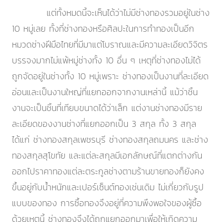
แต่ทั้งหมดนี้จะเห็นได้ว่าไม่มีช่างทองรวมอยู่ในช่าง
10 หมู่เลย ทั้งที่ช่างทองหรือศิลปะในการทำทองเป็นอีก
หมวดช่างฝีมือไทยที่มีมาแต่โบราณและมีความละเอียดวิจิตร
บรรจงมากไม่แพ้หมู่ช่างทั้ง 10 อื่น ๆ เหตุที่ช่างทองไม่ได้
ถูกจัดอยู่ในช่างทั้ง 10 หมู่เพราะ ช่างทองเป็นงานที่ละเอียด
อ่อนและเป็นงานใหญ่ที่แยกออกจากงานเหล่านี้ แม้ว่าชิ้น
งานจะเป็นชิ้นที่เทียบขนาดได้ว่าเล็ก แต่งานช่างทองมีราย
ละเอียดของงานช่างที่แยกออกเป็น 3 สกุล ทั้ง 3 สกุล
ได้แก่ ช่างทองสกุลเพชรบุรี ช่างทองสกุลถมนคร และช่าง
ทองสกุลสุโขทัย และแต่ละสกุลมีเอกลักษณ์ที่แตกต่างกัน
ออกไปราคาทองแต่ละตระกูลช่างตามร้านขายทองก็ยังคง
ขึ้นอยู่กับน้ำหนักและเปอร์เซ็นต์ทองเช่นเดิม ไม่เกี่ยวกับรูป
แบบของทอง การซื้อทองจึงอยู่ที่ความพึงพอใจของผู้ซื้อ
ด้วยเหตุนี้ ช่างทองจึงได้ถูกแยกออกมาเพื่อให้เกิดความ