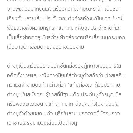
งานพิธีส่วนมากนิยมใส่สร้อยคอที่มีลักษณะระย้า เป็นชั้นๆ
เรียงกันหลายเส้น ประดับตกแต่งด้วยอัญมณีขนาด ใหญ่
พื่อแสดงถึงความหรูหรา และเหมาะกับชุดประจําชาติที่มัก
เป็นเสื้อผ่าอกคลุมไหล่ด้วยผ้าคล้องคอหรือเสื้อแขนกระบอก
เนื้อบางปักเลื่อมตกแต่งอย่างสวยงาม
ต่างหูเป็นเครื่องประดับอีกชิ้นหนึ่งของผู้หญิงเมียนมาร์ใน
อดีตทั้งชายและหญิงต่างนิยมใส่ต่างหูด้วยถือว่า ช่วยเสริม
ความสง่างามดังคํากล่าวที่ว่า “แก้มผ่องใส ด้วยประกาย
ต่างหู” ในสมัยก่อนผู้ชายที่มีฐานะดีจะประดับหูด้วยมุก นิล
หรือพลอยแดงขนาดเท่าลูกหมาก ส่วนคนทั่วไปจะนิยมใส่
ต่างหูทําด้วยหยก แก้ว หรือใบลาน นอกจากนี้นักรบอาจ
เอาชายโสร่งมามวนเสียบเป็นต่างหู