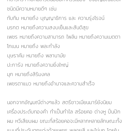
ชนิดมีความหมายดีๆ เช่น
ทับทิม หมายถึง บุญญาธิการ และ ความรุ่งโรจน์
มรกต หมายถึงความสงบเย็นและสันติสุข
เพชร หมายถึงความสามารถ ไพลิน หมายถึงความเมตตา
โกเมน หมายถึง พละกําลัง
บุษราคัม หมายถึง พลานามัย
ปะการัง หมายถึงความยิ่งใหญ่
มุก หมายถึงสิริมงคล
เพชรตาแมว หมายถึงอํานาจและความสําเร็จ
นอกจากอัญมณีต่างๆแล้ว สตรีชาวเมียนมาร์ยังนิยม
เครื่องประดับทองคํา ทําเป็นกําไล สร้อยคอ ต่างหู ปิ่นปัก
ผม หวีเสียบผม ขณะที่สร้อยคอจะมีหลากหลายลักษณะทั้ง
แบบที่ประดับตกแต่งด้วยเพชร พลอยสี และไข่มุก โดยใน