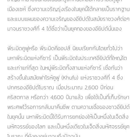
เมืองเซห์ ซึ่งความเจริญรุ่งเรืองในยุคนี้ได้กลายเป็นรากฐาน
และแบบแผนของความเจริญของอียิปต์ในสมัยราชวงศ์ต่อๆ
มาจนราชวงศ์ที่ 4 ได้ชื่อว่าเป็นยุคทองของอียิปต์นั่นเอง
พีระมิดคูฟูหรือ พีระมิดคีออปส์ นิยมเรียกกันโดยทั่วไปว่า
มหาพีระมิดแห่งกีซาร์ เป็นพีระมิดในประเทศอียิปต์ที่ใหญ่โต
และเก่าแก่ที่สุด ในหมู่พีระมิดทั้งสามแห่งกีซาร์ เชื่อกันว่า
สร้างขึ้นในสมัยฟาโรห์คูฟู (Khufu) แห่งราชวงศ์ที่ 4 ซึ่ง
ปกครองอียิปต์โบราณ เมื่อประมาณ 2,600 ปีก่อน
คริสตกาล หรือกว่า 4,600 ปีมาแล้ว เพื่อใช้เป็นที่เก็บรักษา
พระศพไว้รอการกลับมาคืนชีพ ตามความเชื่อของชาวอียิปต์
ในยุคนั้น มหาพีระมิดนี้ได้รับการยกย่องให้เป็นหนึ่งในเจ็ดสิ่ง
มหัศจรรย์ของโลก และเป็นหนึ่งเดียวในเจ็ดสิ่งมหัศจรรย์ยุค
โบราณ ที่ยังคงอยู่มาจนถึงปัจจุบัน