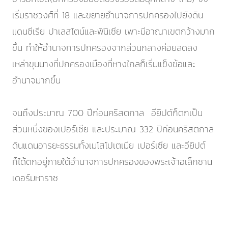
เริ่มราชวงศ์ที่ 18 และขยายอำนาจการปกครองไปยังดิน
แดนซีเรีย ปาเลสไตน์และฟินิเซีย เพาะมีอาณาเขตกว้างมาก
ขึ้น ทำให้อำนาจการปกครองจากส่วนกลางค่อยลดลง
เหล่าขุนนางที่ปกครองเมืองที่หางไกลก็เริ่มแข็งข้อและ
อำนาจมากขึ้น
จนถึงประมาณ 700 ปีก่อนคริสตกาล อียิปต์ก็ตกเป็น
ส่วนหนึ่งของเปอร์เซีย และประมาณ 332 ปีก่อนคริสตกาล
ดินแดนอารยะธรรมทั้งเมโสโปเตเมีย เปอร์เซีย และอียิปต์
ก็ได้ตกอยู่ภายใต้อำนาจการปกครองของพระเจ้าอเล็กซาน
เดอร์มหาราช