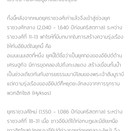
ทั้งนี้หลังจากหมดยุคราชวงศ์เก่าแล้วจึงเข้าสู่ช่วงยุค
ราชวงศ์กลาง (2,040 - 1,640 ปีก่อนคริสตกาล) ระหว่าง
ราชวงศ์ที่ 11-13 ฟาโรห์ที่มีบทบาทในการสร้างความรุ่งเรือง
ให้กับอียิปต์ในยุคนี้ คือ
อเมนเนมเฮตที่หนึ่ง ยุคนี้ได้ชื่อว่าเป็นยุคทองของอียิปต์ด้าน
เศรษฐกิจ มีการขุดคลองไปถึงทะเลแดง สร้างเขื่อนกั้นน้ำ
เป็นช่วงเดียวกันกับอารยธรรมบาบิโลนของพระเจ้าฮัมมูราบี
แต่ความรุ่งเรืองของอียิปต์ก็หยุดชะงักลงจากการรุกราน
พวกฮิกโซส (Hyksos)
ยุคราชวงศ์ใหม่ (1,550 - 1,086 ปีก่อนคริสตกาล) ระหว่าง
ราชวงศ์ที่ 18-31 เมื่อ ชาวอียิปต์ได้ก่อกบฏและมีชัยเหนือ
ชาวฮิกโซส(ปกครองอียิปต์ช่วงรอยต่อยุคกลาง-ใหม่) จึง