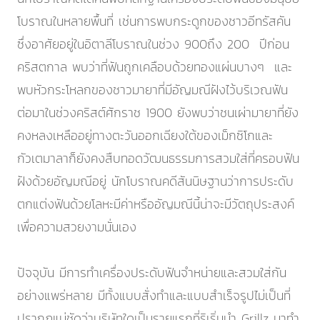
โบราณในหลายพื้นที่ เช่นการพบกระดูกของชาวอีทรัสคัน
ซึ่งอาศัยอยู่ในอิตาลีโบราณในช่วง 900ถึง 200 ปีก่อน
คริสตกาล พบว่าที่ฟันถูกเคลือบด้วยทองแผ่นบางๆ และ
พบหัวกระโหลกของชาวมายาที่มีอัญมณีฝังไว้บริเวณฟัน
ต่อมาในช่วงคริสต์ศักราช 1900 ยังพบว่าชนเผ่ามายาที่ยัง
คงหลงเหลืออยู่ทางตะวันออกเฉียงใต้ของเม็กซิโกและ
กัวเตมาลาก็ยังคงสืบทอดวัฒนธรรมการสวมใส่ที่ครอบฟัน
ฝังด้วยอัญมณีอยู่ นักโบราณคดีสันนิษฐานว่าการประดับ
ตกแต่งฟันด้วยโลหะมีค่าหรืออัญมณีนี้น่าจะมีวัตถุประสงค์
เพื่อความสวยงามนั่นเอง
ปัจจุบัน มีการทำเครื่องประดับฟันจำหน่ายและสวมใส่กัน
อย่างแพร่หลาย มีทั้งแบบสั่งทำและแบบสำเร็จรูปไม่เป็นที่
ปรากฎแน่ชัดว่าบริษัทใดเป็นรายแรกที่ริเริ่มนำ Grillz มาทำ