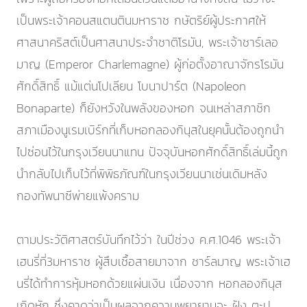
เป็นพระเจ้าคอนสแตนตินมหาราช กษัตริย์ผู้ประกาศให้
ศาสนาคริสต์เป็นศาสนาประจำชาติโรมัน, พระเจ้าชาร์เลอ
มาญ (Emperor Charlemagne) ผู้ก่อตั้งอาณาจักรโรมัน
ศักดิ์สิทธิ์ แม้แต่นโปเลียน โบนาปาร์ต (Napoleon
Bonaparte) ก็ยังหวังในพลังของหอก จนเหล่าสภาชิก
สภาเมืองนูเรมเบิร์กที่เก็บหอกลองกินุสในยุคนั้นต้องถูกนำ
ไปซ่อนไว้ในกรุงเวียนนาแทน ปัจจุบันหอกศักดิ์สิทธิ์เล่มนี้ถูก
นำกลับไปเก็บไว้ที่พิพิธภัณฑ์ในกรุงเวียนนาเช่นเดิมหลัง
กองทัพนาซีพ่ายแพ้งคราม
ตามประวัติศาสตร์บันทึกไว้ว่า ในปีช่วง ค.ศ.1046 พระเจ้า
เฮนรี่ที่3มหาราช ผู้สืบเชื้อสายมาจาก ชาร์ลมาญ พระเจ้าเฮ
นรี่ได้ทำการหุ้มหอกด้วยแผ่นเงิน เนื่องจาก หอกลองกินุส
เกิดหัก ซึ่งคาดว่าเป็นผลจากความพยายามจะ ฝัง ตะปู