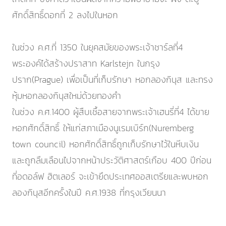
ศักดิ์สิทธิ์ดอกที่ 2 ลงไปในหอก
ในช่วง ค.ศ.ที่ 1350 ในยุคสมัยของพระเจ้าชาร์ลที่4
พระองค์ได้สร้างปราสาท Karlstejn ในกรุง
ปราก(Prague) เพื่อเป็นที่เก็บรักษา หอกลองกินุส และทรง
หุ้มหอกลองกินุสใหม่ด้วยทองคำ
ในช่วง ค.ศ.1400 ผู้สืบเชื้อสายจากพระเจ้าเฮนรี่ที่4 ได้ขาย
หอกศักดิ์สิทธิ์ ให้แก่สภาเมืองนูเรมเบิร์ก(Nuremberg
town council) หอกศักดิ์สิทธิ์ถูกเก็บรักษาไว้ในหีบเงิน
และถูกลืมเลือนไปจากหน้าประวัติศาสตร์เกือบ 400 ปีก่อน
ที่อดอล์ฟ ฮิตเลอร์ จะเข้ายึดประเทศออสเตรียและพบหอก
ลองกินุสอีกครั้งในปี ค.ศ.1938 ที่กรุงเวียนนา