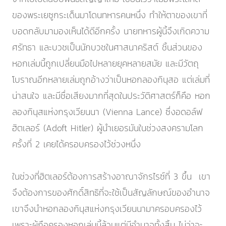
ของพระเยซูกระเด็นมาโดนทหารคนหนึ่ง ทำให้ตาของเขาที่
บอดกลับมามองเห็นได้ดีอีกครั้ง นายทหารผู้นี้จึงเกิดความ
ศรัทธา และบวชเป็นนักบวชในศาสนาคริสต์ ชิ้นส่วนของ
หอกเล่มนี้ถูกเปลี่ยนมือไปหลายยุคหลายสมัย และมีวัตถุ
โบราณอีกหลายเล่มถูกอ้างว่าเป็นหอกลองกินุสอ แต่เล่มที่
น่าสนใจ และมีชื่อเสียงมากที่สุดในประวัติศาสตร์ก็คือ หอก
ลองกินุสแห่งกรุงเวียนนา (Vienna Lance) ซึ่งอดอล์ฟ
ฮิตเลอร์ (Adoft Hitler) ผู้นำเยอรมันในช่วงสงครามโลก
ครั้งที่ 2 เคยได้ครอบครองไว้ช่วงหนึ่ง
ในช่วงที่ฮิตเลอร์ต้องการสร้างอาณาจักรไรซ์ที่ 3 ขึ้น เขา
จึงต้องการของศักดิ์สิทธิที่จะใช้เป็นสัญลักษณ์ของอำนาจ
เขาจึงนำหอกลองกินุสแห่งกรุงเวียนนามาครอบครองไว้
เพราะผู้ถือครองหอกเล่มนี้ล้วนแต่มีอำนาจทั้งสิ้น ไม่ว่าจะ