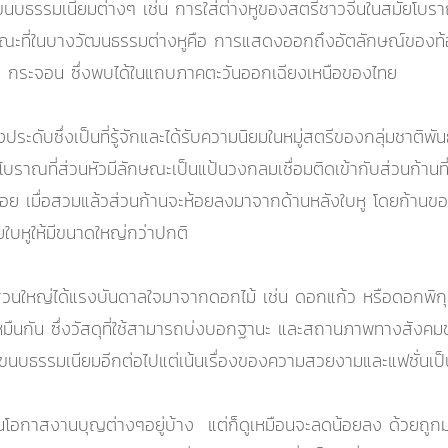
ขนบธรรมเนียมต่างๆ เช่น การใส่ต่างหูของสตรีชาวจีนในสมัยโบราณ
ณะที่ในบางวัฒนธรรมต่างหูคือ การแสดงออกถึงอัตลักษณ์ของท้
 กระจอน ซึ่งพบได้ในแถบภาคตะวันออกเฉียงเหนือของไทย
ะดับซึ่งเป็นที่รู้จักและได้รับความนิยมในหมู่สตรีของกลุ่มชาติพัน
ูโบราณที่ส่วนหัวมีลักษณะเป็นแป้นวงกลมเชื่อมติดเข้ากับส่วนก้า
นยอย เมื่อสวมแล้วส่วนก้านจะห้อยลงมาจากด้านหลังใบหู โดยก้านข
ายใบหูให้มีขนาดใหญ่กว่าปกติ
วนใหญ่ได้แรงบันดาลใจมาจากดอกไม้ เช่น ดอกแก้ว หรือดอกพิกุ
มืนกัน ซึ่งวัสดุที่ใช้สามารถบ่งบอกฐานะ และสถานภาพทางสังคมของผ
และขนบธรรมเนียมอีกต่อไปแต่เน้นเรื่องของความสวยงามและแฟชั่นเป
โอกาสงานบุญต่างๆอยู่บ้าง แต่ก็ดูเหมือนจะลดน้อยลง ด้วยถูกมอ