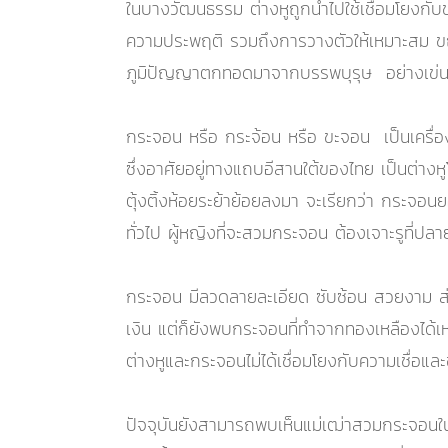
ในบางวัฒนธรรม ต่างหูถูกนำไปใช้เชื่อมโยงกับ
ความประพฤติ รวมถึงการวางตัวให้เหมาะสม ข
ภูมิปัญญาตกทอดมาจากบรรพบุรุษ อย่างเข่น
กระจอน หรือ กระจ้อน หรือ ขะจอน เป็นเครื่องปร
ซึ่งอาศัยอยู่ทางแถบอีสานใต้ของไทย เป็นต่างห
ตุ้งติ้งห้อยระย้าย้อยลงมา จะเรียกว่า กระจอ
ทั่วไป ผู้หญิงที่จะสวมกระจอน ต้องเจาะรูที่ปล
กระจอน มีลวดลายละเอียด ซับซ้อน สวยงาม ส่
เงิน แต่ก็ยังพบกระจอนที่ทำจากทองเหลืองได้เห
ต่างหูและกระจอนไม่ได้เชื่อมโยงกับความเชื่อ
ปัจจุบันยังสามารถพบเห็นแม่เฒ่าสวมกระจอนใน