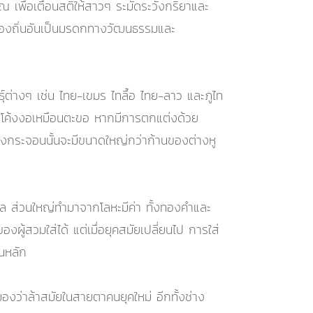
 เพื่อเตือนสติให้สาวๆ ระมัดระวังกริยาและ
องถิ่นอันเป็นมรดกทางวัฒนธรรมและ
ธุ์ต่างๆ เช่น ไทย-เขมร ไทลื้อ ไทย-ลาว และภูไท
นที่โค้งงอเหมือนตะขอ หากมีการตกแต่งด้วย
องกระจอนนั้นจะมีขนาดใหญ่กว่าก้านของต่างหู
ล ส่วนใหญ่ทำมาจากโลหะมีค่า ทั้งทองคำและ
ู้สวมใส่ได้ แต่เมื่อยุคสมัยเปลี่ยนไป การใส่
็นหลัก
งว่าล้าสมัยในสายตาคนยุคใหม่ อีกทั้งช่าง