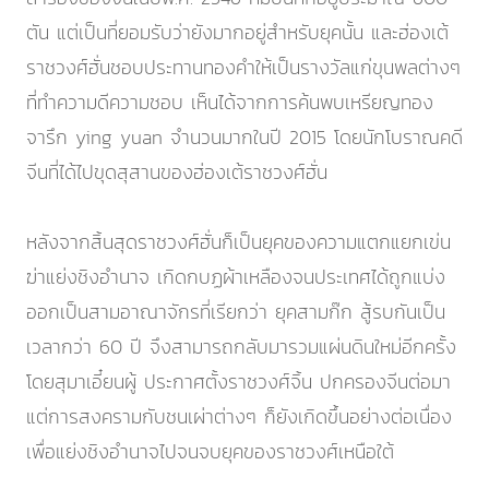
ตัน แต่เป็นที่ยอมรับว่ายังมากอยู่สำหรับยุคนั้น และฮ่องเต้
ราชวงศ์ฮั่นชอบประทานทองคำให้เป็นรางวัลแก่ขุนพลต่างๆ
ที่ทำความดีความชอบ เห็นได้จากการค้นพบเหรียญทอง
จารึก ying yuan จำนวนมากในปี 2015 โดยนักโบราณคดี
จีนที่ได้ไปขุดสุสานของฮ่องเต้ราชวงศ์ฮั่น
หลังจากสิ้นสุดราชวงศ์ฮั่นก็เป็นยุคของความแตกแยกเข่น
ฆ่าแย่งชิงอำนาจ เกิดกบฏผ้าเหลืองจนประเทศได้ถูกแบ่ง
ออกเป็นสามอาณาจักรที่เรียกว่า ยุคสามก๊ก สู้รบกันเป็น
เวลากว่า 60 ปี จึงสามารถกลับมารวมแผ่นดินใหม่อีกครั้ง
โดยสุมาเอี๋ยนผู้ ประกาศตั้งราชวงศ์จิ้น ปกครองจีนต่อมา
แต่การสงครามกับชนเผ่าต่างๆ ก็ยังเกิดขึ้นอย่างต่อเนื่อง
เพื่อแย่งชิงอำนาจไปจนจบยุคของราชวงศ์เหนือใต้