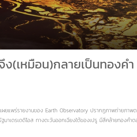
นจึง(เหมือน)กลายเป็นทองคำ
) เผยแพร่รายงานของ Earth Observatory ปรากฏภาพถ่ายภาพดาวเทีย
 รัฐมาเดรเดดิโอส ทางตะวันออกเฉียงใต้ของเปรู มีสีคล้ายทองค