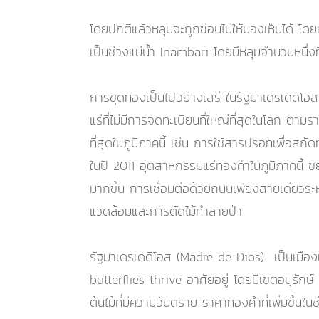
โดยปกติแล้วหลุมจะถูกซ่อนไม่ให้มองเห็นได้ โดย
เป็นช่วงแม่น้ำ Inambari โดยมีหลุมจำนวนหนึ่งที่
การขุดทองเป็นไปอย่างเสรี ในรัฐมาเดรเดดิโอ
แร่ที่ไม่มีการจดทะเบียนที่ใหญ่ที่สุดในโลก ต
ที่สุดในภูมิภาคนี้ เช่น การใช้สารปรอทเพื่อสก
ในปี 2011 อุตสาหกรรมแร่ทองคำในภูมิภาคนี้ ขยา
มากขึ้น การเชื่อมต่อด้วยถนนเพียงสายเดียวระหว
แวดล้อมและการตัดไม้ทำลายป่า
รัฐมาเดรเดดิโอส (Madre de Dios) เป็นเมืองเก่
butterflies thrive อาศัยอยู่ โดยมีเขตอนุรัก
ต้นไม้ที่มีความอันตราย ราคาทองคำที่เพิ่มขึ้นในช่