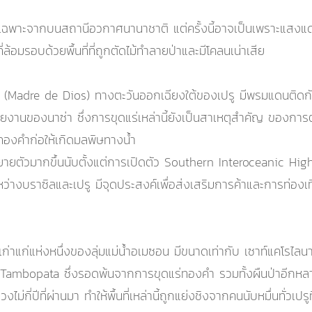
เฉพาะจากบนสถานีอวกาศนานาชาติ แต่ครั้งนี้อาจเป็นเพราะแสงแดดที่ส
ล้อมรอบด้วยพื้นที่ที่ถูกตัดไม้ทำลายป่าและมีโคลนเน่าเสีย
ส (Madre de Dios) ทางตะวันออกเฉียงใต้ของเปรู มีพรมแดนติดกับ
ามรายงานของนาซ่า ซึ่งการขุดแร่เหล่านี้ยังเป็นสาเหตุสำคัญ ของก
ัดทองคำก่อให้เกิดมลพิษทางน้ำ
ยตัวมากขึ้นนับตั้งแต่การเปิดตัว Southern Interoceanic Highway
่างบราซิลและเปรู มีจุดประสงค์เพื่อส่งเสริมการค้าและการท่องเที่
าแก่แห่งหนึ่งของลุ่มแม่น้ำอเมซอน มีขนาดเท่ากับ เซาท์แคโรไลนา 
ษ์ Tambopata ซึ่งรอดพ้นจากการขุดแร่ทองคำ รวมทั้งผืนป่าอีกหลา
วงไม่กี่ปีที่ผ่านมา ทำให้พื้นที่เหล่านี้ถูกแย่งชิงจากคนนับหมื่นทั่วเ