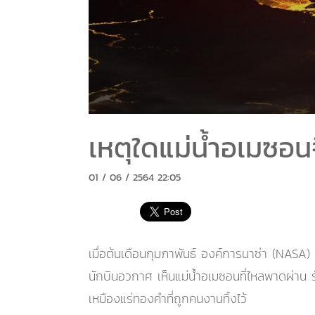
เหตุใดแม่น้ำอเมซอ
01 / 06 / 2564 22:05
เมื่อต้นเดือนกุมภาพันธ์ องค์การนาซ่า (NASA
นักบินอวกาศ เห็นแม่น้ำอเมซอนที่ไหลพาดผ่าน
เหมืองแร่ทองคำที่ถูกคนงานทิ้งไว้