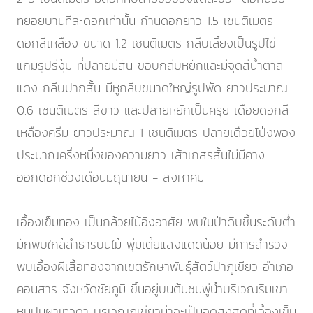
ทยอยบานทีละดอกเท่านั้น ก้านดอกยาว 1.5 เซนติเมตร
ดอกสีเหลือง ขนาด 1.2 เซนติเมตร กลีบเลี้ยงเป็นรูปไข่
แกมรูปรีงุ้ม ที่ปลายมีสัน ขอบกลีบหยักและมีจุดสีน้ำตาล
แดง กลีบปากสั้น มีหูกลีบขนาดใหญ่รูปพัด ยาวประมาณ
0.6 เซนติเมตร สีขาว และปลายหยักเป็นครุย เดือยดอกสี
เหลืองครีม ยาวประมาณ 1 เซนติเมตร ปลายเดือยโป่งพอง
ประมาณครึ่งหนึ่งของความยาว เส้าเกสรสั้นไม่มีคาง
ออกดอกช่วงเดือนมิถุนายน - สิงหาคม
เอื้องเข็มทอง เป็นกล้วยไม้อิงอาศัย พบในป่าดิบชื้นระดับต่ำ
มักพบใกล้ลำธารบนไม้ พุ่มเตี้ยแสงแดดน้อย มีการสำรวจ
พบเอื้องผีเสื้อทองจากเขตรักษาพันธุ์สัตว์ป่าภูเขียว อำเภอ
คอนสาร จังหวัดชัยภูมิ ขึ้นอยู่บนต้นชมพู่น้ำบริเวณริมเขา
หินปูนผาเทวดา บริเวณภูเขียวน่าจะเป็นจุดสูงสุดที่เอื้องเข็ม