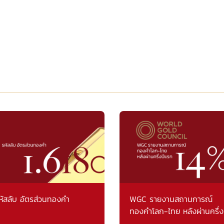
หัสลับ อัตรส่วนทองคำ
WGC รายงานสถานการณ์
ทองคำโลก-ไทย หลังผ่านครึ่ง
แรก