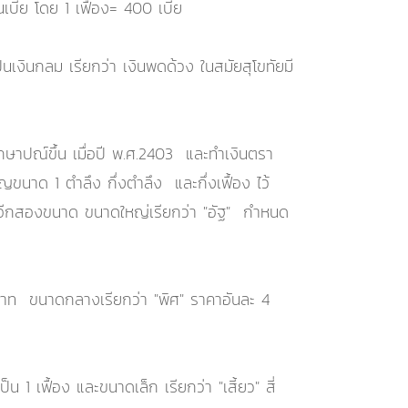
ี้ย โดย 1 เฟื้อง= 400 เบี้ย
ป็นเงินกลม เรียกว่า เงินพดด้วง ในสมัยสุโขทัยมี
าปณ์ขึ้น เมื่อปี พ.ศ.2403 และทำเงินตรา
ขนาด 1 ตำลึง กึ่งตำลึง และกึ่งเฟื้อง ไว้
บี้ยอีกสองขนาด ขนาดใหญ่เรียกว่า "อัฐ" กำหนด
บาท ขนาดกลางเรียกว่า "พิศ" ราคาอันละ 4
 เฟื้อง และขนาดเล็ก เรียกว่า "เสี้ยว" สี่