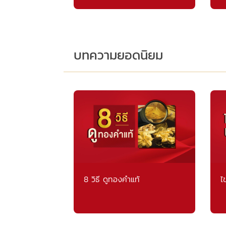
บทความยอดนิยม
8 วิธี ดูทองคำแท้
ไ