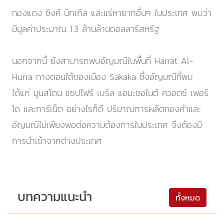
ทองแดง ซิงค์ นิกเกิล และแร่หายากอื่นๆ ในประเทศ พบว่า
มีมูลค่าประมาณ 1.3 ล้านล้านดอลลาร์สหรัฐ
นอกจากนี้ ยังสามารถพบอัญมณีในพื้นที่ Harrat Al-
Hurra ทางตอนใต้ของเมือง Sakaka ซึ่งอัญมณีที่พบ
ได้แก่ มูนสโตน แซปไฟร์ เบริล แอมะซอไนต์ ควอตซ์ เพอริ
โด และการ์เน็ต อย่างไรก็ดี ปริมาณการผลิตทองคำและ
อัญมณีไม่เพียงพอต่อความต้องการในประเทศ จึงต้องมี
การนำเข้าจากต่างประเทศ
บทความแนะนำ
ทั้งหมด