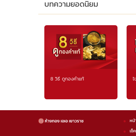
บทความยอดนิยม
8 วิธี ดูทองคำแท้
ไ
หน้
เช็