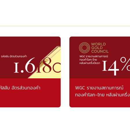
หัสลับ อัตรส่วนทองคำ
WGC รายงานสถานการณ์
ทองคำโลก-ไทย หลังผ่านครึ่ง
แรก