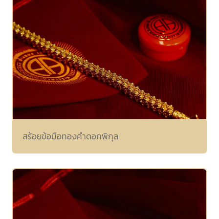
สร้อยข้อมือทองคำดอกพิกุล