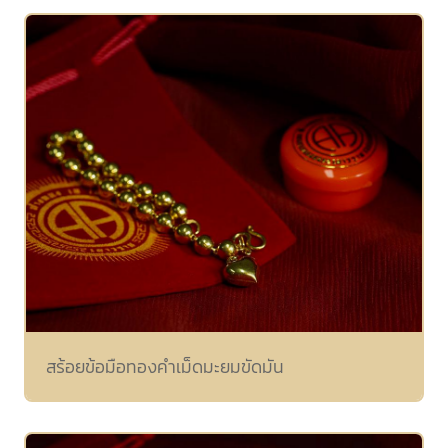
สร้อยข้อมือทองคำเม็ดมะยมขัดมัน