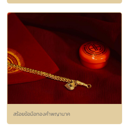
สร้อยข้อมือทองคำพญานาค