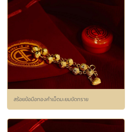
สร้อยข้อมือทองคำเม็ดมะยมขัดทราย