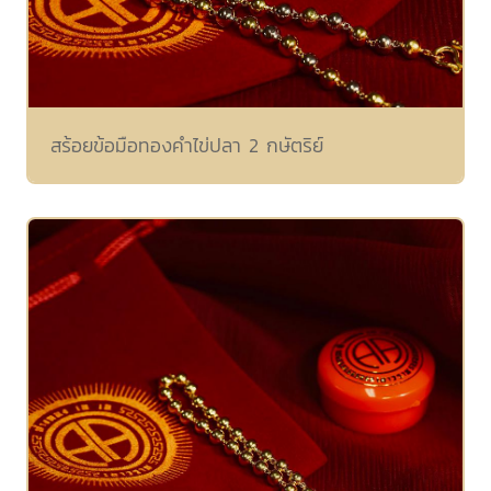
สร้อยข้อมือทองคำไข่ปลา 2 กษัตริย์